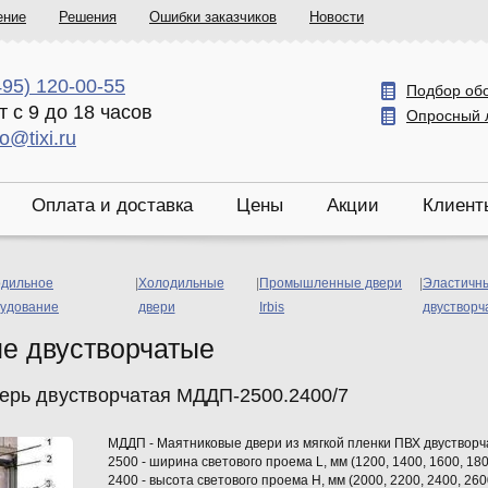
ение
Решения
Ошибки заказчиков
Новости
495) 120-00-55
Подбор об
т с 9 до 18 часов
Опросный 
fo@tixi.ru
Оплата и доставка
Цены
Акции
Клиент
дильное
|
Холодильные
|
Промышленные двери
|
Эластичн
удование
двери
Irbis
двустворч
е двустворчатые
ерь двустворчатая МДДП-2500.2400/7
МДДП - Маятниковые двери из мягкой пленки ПВХ двуствор
2500 - ширина светового проема L, мм (1200, 1400, 1600, 180
2400 - высота светового проема Н, мм (2000, 2200, 2400, 260