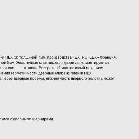
нки ПВХ (3) толщиной 7мм. производства «EXTRUFLEX» Франция,
иной 5мм. Эластичные маятниковые двери легко монтируются
ления «пол – потолок». Возвратный маятниковый механизм
ичения герметичности дверные блоки из пленки ПВХ
а через дверные проемы, нижняя часть дверного полотна может
ркаса с опорными шарнирами.