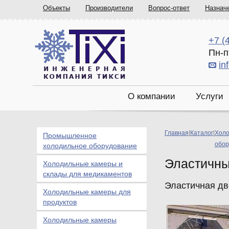
Объекты
Производители
Вопрос-ответ
Назнач
+7 (
Пн-п
in
О компании
Услуги
Главная
|
Каталог
|
Холо
Промышленное
обор
холодильное оборудование
Эластичны
Холодильные камеры и
склады для медикаментов
Эластичная дв
Холодильные камеры для
продуктов
Холодильные камеры