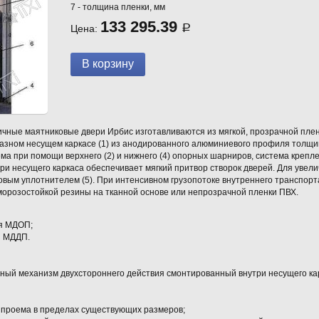
7 - толщина пленки, мм
133 295.39
Цена:
Р
ичные маятниковые двери Ирбис изготавливаются из мягкой, прозрачной пле
разном несущем каркасе (1) из анодированного алюминиевого профиля толщ
ма при помощи верхнего (2) и нижнего (4) опорных шарниров, система креп
и несущего каркаса обеспечивает мягкий притвор створок дверей. Для увел
вым уплотнителем (5). При интенсивном грузопотоке внутреннего транспорт
морозостойкой резины на тканной основе или непрозрачной пленки ПВХ.
я МДОП;
я МДДП.
ный механизм двухстороннего действия смонтированный внутри несущего ка
 проема в пределах существующих размеров;