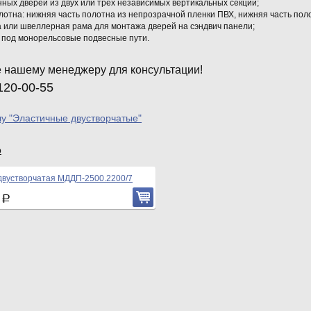
ных дверей из двух или трех независимых вертикальных секций;
тна: нижняя часть полотна из непрозрачной пленки ПВХ, нижняя часть поло
а или швеллерная рама для монтажа дверей на сэндвич панели;
 под монорельсовые подвесные пути.
 нашему менеджеру для консультации!
120-00-55
лу "Эластичные двустворчатые"
р
двустворчатая МДДП-2500.2200/7
4
Р