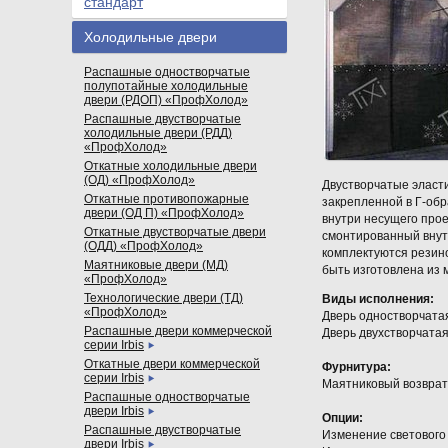
стандарт
Холодильные двери
Распашные одностворчатые
полупотайные холодильные
двери (РДОП) «ПрофХолод»
Распашные двустворчатые
холодильные двери (РДД)
«ПрофХолод»
Откатные холодильные двери
(ОД) «ПрофХолод»
Двустворчатые эласт
Откатные противопожарные
закрепленной в Г-об
двери (ОД П) «ПрофХолод»
внутри несущего прое
Откатные двустворчатые двери
смонтированный внутр
(ОДД) «ПрофХолод»
комплектуются резино
Маятниковые двери (МД)
быть изготовлена из 
«ПрофХолод»
Технологические двери (ТД)
Виды исполнения:
«ПрофХолод»
Дверь одностворчата
Распашные двери коммерческой
Дверь двухстворчата
серии Irbis
Откатные двери коммерческой
Фурнитура:
серии Irbis
Маятниковый возврат
Распашные одностворчатые
двери Irbis
Опции:
Распашные двустворчатые
Изменение светового
двери Irbis