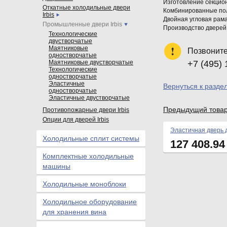
Изготовление секцион
Откатные холодильные двери
Комбинированные поло
Irbis
Двойная угловая рам
Промышленные двери Irbis
Производство дверей
Технологические
двустворчатые
Маятниковые
Позвоните
одностворчатые
Маятниковые двустворчатые
+7 (495) 
Технологические
одностворчатые
Эластичные
Вернуться к разде
одностворчатые
Эластичные двустворчатые
Предыдущий това
Противопожарные двери Irbis
Опции для дверей Irbis
Эластичная дверь 
Холодильные сплит системы
127 408.9
Комплектные холодильные
машины
Холодильные моноблоки
Холодильное оборудование
для хранения вина