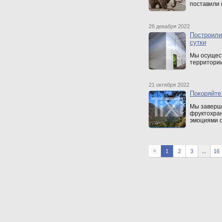
поставили 
28 декабря 2022
Построили
сутки
Мы осущест
территории
21 октября 2022
Покоряйте
Мы заверши
фруктохран
эмоциями о
«
1
2
3
...
16