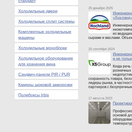
стандарт
25 декабря 2025
Холодильные двери
Инженерна
«Хохланд
Холодильные сплит системы
Инженерна
низкотемпе
Комплектные холодильные
из ведущих
машины
сырами и маслами. Объек
Холодильные моноблоки
25 сентября 2024
Инженерна
Холодильное оборудование
и не тольк
для хранения вина
Когда речь
розничных 
Сэндвич-панели PIR / PUR
недопустим
сохранность товара, безо
лидеры рынка, в частнос
Камеры шоковой заморозки
партнеров с безупречным
Полибоксы Irbis
17 августа 2023
Проектиро
Профессио
основой дл
оборудова
температу