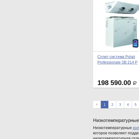
Сплит-система Polair
Professionale SB 214 P
198 590.00
Р
«
1
2
3
4
5
Низкотемпературные
Низкотемпературные
хол
которое позволяет подде
низкотемпературная спл