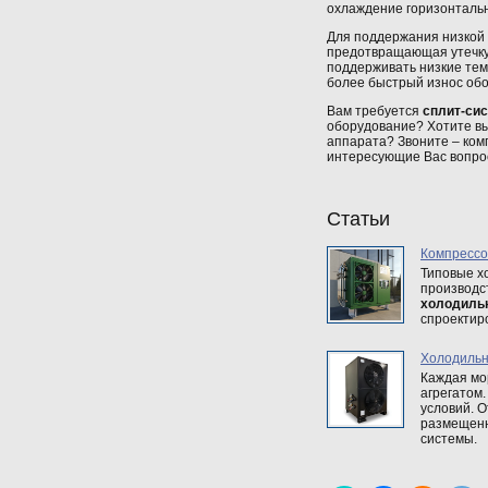
охлаждение горизонтальн
Для поддержания низкой
предотвращающая утечку 
поддерживать низкие тем
более быстрый износ об
Вам требуется
сплит-си
оборудование? Хотите в
аппарата? Звоните – ком
интересующие Вас вопро
Статьи
Компресс
Типовые х
производс
холодиль
спроектир
Холодильн
Каждая мо
агрегатом
условий. О
размещенн
системы.