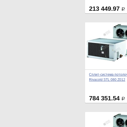
213 449.97
Р
Сплит-система потоло
Rivacold STL 080 Z012
784 351.54
Р