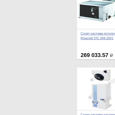
Сплит-система потоло
Rivacold STL 009 Z001
269 033.57
Р
Сплит-система настен