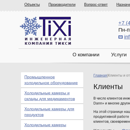
Объекты
Производители
Вопрос-ответ
Назнач
+7 (
Пн-п
in
О компании
Услуги
Главная
|
Клиенты и о
Промышленное
холодильное оборудование
Клиенты
Холодильные камеры и
склады для медикаментов
В число клиентов инж
Dann» и многие други
Холодильные камеры для
На этой странице наш
продуктов
продуктивной работе 
клиентов, своевреме
Холодильные камеры