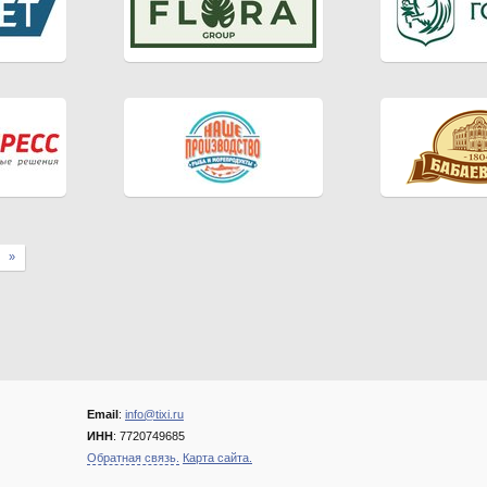
»
Email
:
info@tixi.ru
ИНН
: 7720749685
Обратная связь.
Карта сайта.