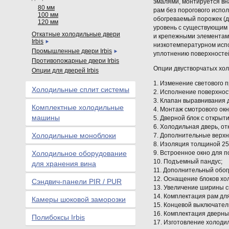
эмалями, монтируется вн
80 мм
рам без порогового испо
100 мм
обогреваемый порожек (д
120 мм
уровень с существующим 
Откатные холодильные двери
и крепежными элементам
Irbis
низкотемпературном исп
Промышленные двери Irbis
уплотнению поверхносте
Противопожарные двери Irbis
Опции двустворчатых хо
Опции для дверей Irbis
1. Изменение светового 
Холодильные сплит системы
2. Исполнение поверхнос
3. Клапан выравнивания 
Комплектные холодильные
4. Монтаж смотрового окн
машины
5. Дверной блок с открыт
6. Холодильная дверь, о
Холодильные моноблоки
7. Дополнительные верх
8. Изоляция толщиной 2
Холодильное оборудование
9. Встроенное окно для п
10. Подъемный пандус;
для хранения вина
11. Дополнительный обог
12. Оснащение блоков хо
Сэндвич-панели PIR / PUR
13. Увеличение ширины с
14. Комплектация рам дл
Камеры шоковой заморозки
15. Концевой выключател
16. Комплектация дверн
Полибоксы Irbis
17. Изготовление холоди