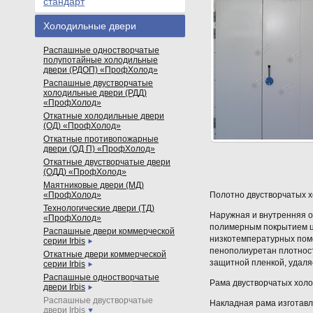
стандарт
Холодильные двери
Распашные одностворчатые
полупотайные холодильные
двери (РДОП) «ПрофХолод»
Распашные двустворчатые
холодильные двери (РДД)
«ПрофХолод»
Откатные холодильные двери
(ОД) «ПрофХолод»
Откатные противопожарные
двери (ОД П) «ПрофХолод»
Откатные двустворчатые двери
(ОДД) «ПрофХолод»
Маятниковые двери (МД)
«ПрофХолод»
Полотно двустворчатых 
Технологические двери (ТД)
Наружная и внутренняя о
«ПрофХолод»
полимерным покрытием цв
Распашные двери коммерческой
низкотемпературных поме
серии Irbis
пенополиуретан плотнос
Откатные двери коммерческой
защитной пленкой, удаля
серии Irbis
Распашные одностворчатые
Рама двустворчатых холо
двери Irbis
Распашные двустворчатые
Накладная рама изготав
двери Irbis