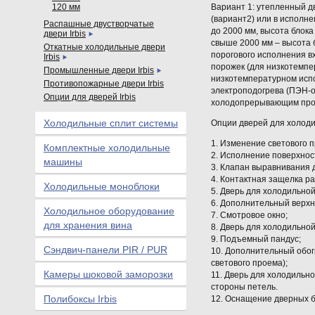
120 мм
Вариант 1: утепленный д
(вариант2) или в исполн
Распашные двустворчатые
до 2000 мм, высота блок
двери Irbis
свыше 2000 мм – высота 
Откатные холодильные двери
порогового исполнения в
Irbis
порожек (для низкотемпе
Промышленные двери Irbis
низкотемпературном испо
Противопожарные двери Irbis
электроподогрева (ПЭН-о
Опции для дверей Irbis
холодопрерывающим пр
Холодильные сплит системы
Опции дверей для холод
1. Изменение светового 
Комплектные холодильные
2. Исполнение поверхнос
машины
3. Клапан выравнивания 
4. Контактная защелка р
Холодильные моноблоки
5. Дверь для холодильной
6. Дополнительный верх
Холодильное оборудование
7. Смотровое окно;
для хранения вина
8. Дверь для холодильно
9. Подъемный пандус;
Сэндвич-панели PIR / PUR
10. Дополнительный обог
светового проема);
Камеры шоковой заморозки
11. Дверь для холодильн
стороны петель.
Полибоксы Irbis
12. Оснащение дверных б