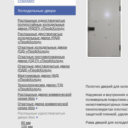
стандарт
Холодильные двери
Распашные одностворчатые
полупотайные холодильные
двери (РДОП) «ПрофХолод»
Распашные двустворчатые
холодильные двери (РДД)
«ПрофХолод»
Откатные холодильные двери
(ОД) «ПрофХолод»
Откатные противопожарные
двери (ОД П) «ПрофХолод»
Откатные двустворчатые двери
(ОДД) «ПрофХолод»
Маятниковые двери (МД)
«ПрофХолод»
Технологические двери (ТД)
Полотно дверей для хол
«ПрофХолод»
Распашные двери коммерческой
Наружная и внутренняя о
серии Irbis
полимерным покрытием цв
Откатные двери коммерческой
низкотемпературных поме
серии Irbis
пенополиуретан плотнос
Распашные одностворчатые
защитной пленкой, удаля
двери Irbis
Рама дверей для холоди
80 мм
100 мм