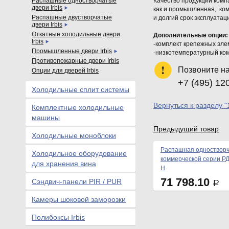
Распашные одностворчатые
Качество продукции комп
двери Irbis
как и промышленная, ком
Распашные двустворчатые
и долгий срок эксплуатац
двери Irbis
Откатные холодильные двери
Дополнительные опции:
Irbis
-комплект крепежных эле
Промышленные двери Irbis
-низкотемпературный ком
Противопожарные двери Irbis
Позвоните н
Опции для дверей Irbis
+7 (495) 12
Холодильные сплит системы
Вернуться к разделу "
Комплектные холодильные
машины
Предыдущий товар
Холодильные моноблоки
Распашная одностворч
Холодильное оборудование
коммерческой серии РД
для хранения вина
Н
71 798.10
Сэндвич-панели PIR / PUR
Р
Камеры шоковой заморозки
Полибоксы Irbis