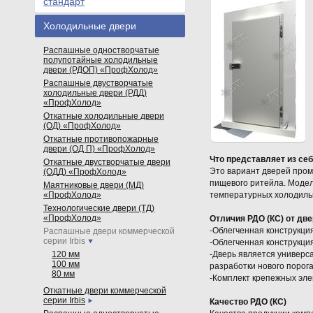
стандарт
Холодильные двери
Распашные одностворчатые
полупотайные холодильные
двери (РДОП) «ПрофХолод»
Распашные двустворчатые
холодильные двери (РДД)
«ПрофХолод»
Откатные холодильные двери
(ОД) «ПрофХолод»
Откатные противопожарные
двери (ОД П) «ПрофХолод»
Что представляет из себ
Откатные двустворчатые двери
Это вариант дверей про
(ОДД) «ПрофХолод»
пищевого ритейла. Модел
Маятниковые двери (МД)
«ПрофХолод»
температурных холодиль
Технологические двери (ТД)
«ПрофХолод»
Отличия РДО (КС) от дв
-Облегченная конструкци
Распашные двери коммерческой
серии Irbis
-Облегченная конструкци
120 мм
-Дверь является универс
100 мм
разработки нового порога
80 мм
-Комплект крепежных эле
Откатные двери коммерческой
серии Irbis
Качество РДО (КС)