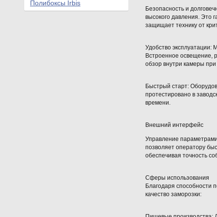
Полибоксы Irbis
Безопасность и долговеч
высокого давления. Это 
защищает технику от кри
Удобство эксплуатации: М
Встроенное освещение, 
обзор внутри камеры при
Быстрый старт: Оборудов
протестировано в заводс
времени.
Внешний интерфейс
Управление параметрами
позволяет оператору быс
обеспечивая точность со
Сферы использования
Благодаря способности п
качество заморозки:
Пищевые производства: Д