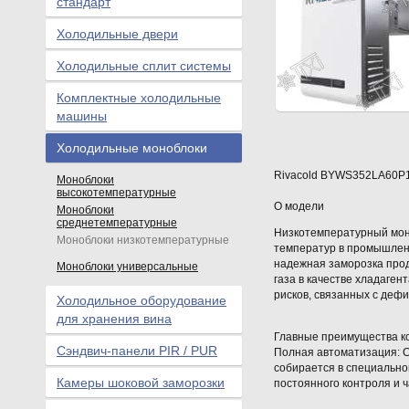
стандарт
Холодильные двери
Холодильные сплит системы
Комплектные холодильные
машины
Холодильные моноблоки
Rivacold
BYWS352LA60P
Моноблоки
высокотемпературные
О модели
Моноблоки
среднетемпературные
Низкотемпературный мон
Моноблоки низкотемпературные
температур в промышлен
надежная заморозка прод
Моноблоки универсальные
газа в качестве хладаге
рисков, связанных с деф
Холодильное оборудование
для хранения вина
Главные преимущества к
Сэндвич-панели PIR / PUR
Полная автоматизация: С
собирается в специально
Камеры шоковой заморозки
постоянного контроля и ч