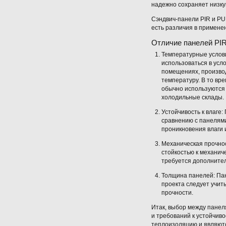
надежно сохраняет низку
Сэндвич-панели PIR и PU
есть различия в примене
Отличие панелей PI
Температурные услови
использоваться в усл
помещениях, произво
температуру. В то вр
обычно используются 
холодильные склады.
Устойчивость к влаге
сравнению с панелями
проникновения влаги 
Механическая прочнос
стойкостью к механиче
требуется дополните
Толщина панелей: Пан
проекта следует учит
прочности.
Итак, выбор между панел
и требований к устойчив
теплоизоляцию и являют