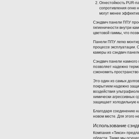
Огнестойкость PUR-па
сопротивления огню н
могут менее эффектив
Cэндвич панели ППУ прос
гигиеничности внутри ка
цветовой гаммы, что поз
Панели ППУ легко монтир
процессе эксплуатации. 
камеры из сэндвич панел
Сэндвич панели намного 
позволяет надежно терм
сэкономить пространство
Это один из самых долг
покрытием надежно защи
воздействия ультрафиоле
химически агрессивных 
защищает холодильную ка
Благодаря соединению на
новом месте. Для этого 
Использование сэнд
Компания «Тикси» предла
области. Также мы осуще