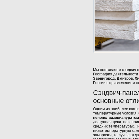
Мы поставляем сэндвич-
География деятельности 
Звенигород, Дмитров, Х
России с привлечением с
Сэндвич-пане
основные отл
Одним из наиболее важн
температурные условия.
пенополиизоциануратом 
доступная
цена
, но и пр
средних температурах. Н
низкотемпературную каме
заморозки, то лучше отд