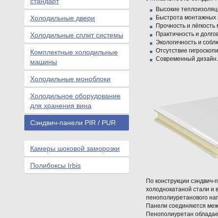
стандарт
Высокие теплоизоляц
Быстрота монтажных 
Холодильные двери
Прочность и лёгкость
Практичность и долго
Холодильные сплит системы
Экологичность и собл
Отсутствие гигроскопи
Комплектные холодильные
Современный дизайн.
машины
Холодильные моноблоки
Холодильное оборудование
для хранения вина
Сэндвич-панели PIR / PUR
Камеры шоковой заморозки
Полибоксы Irbis
По конструкции сэндвич-
холоднокатаной стали и 
пенополиуретанового нап
Панели соединяются меж
Пенополиуретан обладает