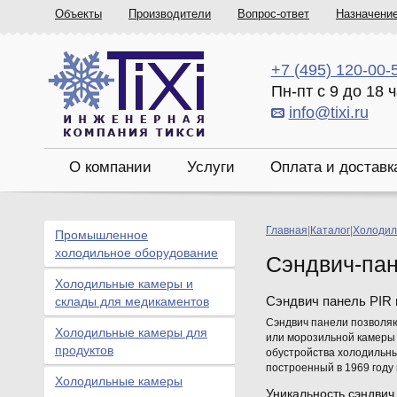
Объекты
Производители
Вопрос-ответ
Назначени
+7 (495) 120-00-
Пн-пт с 9 до 18 
info@tixi.ru
О компании
Услуги
Оплата и доставк
Главная
|
Каталог
|
Холодил
Промышленное
холодильное оборудование
Сэндвич-пан
Холодильные камеры и
Сэндвич панель PIR
склады для медикаментов
Cэндвич панели позволяю
Холодильные камеры для
или морозильной камеры
продуктов
обустройства холодильны
построенный в 1969 году 
Холодильные камеры
Уникальность сэндвич