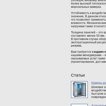
(полиуретановому) анало
более высокой теплоизол
морозильных камерах.
Устойчивость к воздейст
значение. В данном отно
что позволяет применять
влажности. Механическая 
нагрузкам также относит
Толщина панелей – это к
составляет менее 50 мм, 
В противном случае обор
эксплуатационный ресурс
режима.
Вам требуется
сэндвич-п
нашими менеджерами – м
оказываемых услуг также
(проектирование, достав
Статьи
Камеры шо
Шоковая за
воздейств
быстром з
повреждени
Холодильн