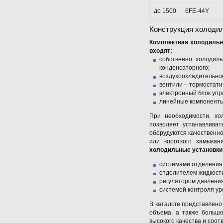
до 1500
6FE-44Y
Конструкция холоди
Комплектная холодильн
входят:
собственно холодиль
конденсаторного;
воздухоохладительное
вентили – термостат
электронный блок упр
линейные компоненты
При необходимости, хо
позволяет устанавлива
оборудуются качественно
или короткого замыка
холодильные установки
системами отделения 
отделителем жидкост
регулятором давления
системой контроля ур
В каталоге представлено
объема, а также больш
высокого качества и соо