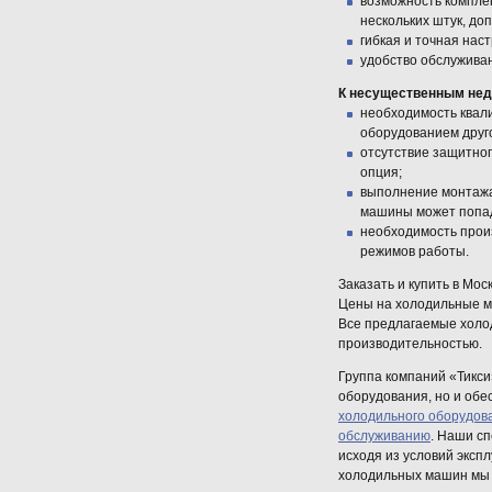
возможность компле
нескольких штук, доп
гибкая и точная нас
удобство обслуживан
К несущественным нед
необходимость квали
оборудованием друго
отсутствие защитног
опция;
выполнение монтажа 
машины может попад
необходимость произ
режимов работы.
Заказать и купить в Мо
Цены на холодильные ма
Все предлагаемые холо
производительностью.
Группа компаний «Тикси
оборудования, но и обе
холодильного оборудов
обслуживанию
. Наши с
исходя из условий эксп
холодильных машин мы