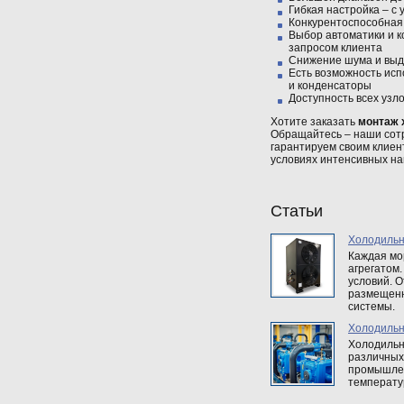
Гибкая настройка – с
Конкурентоспособная
Выбор автоматики и к
запросом клиента
Снижение шума и выд
Есть возможность ис
и конденсаторы
Доступность всех узл
Хотите заказать
монтаж 
Обращайтесь – наши сотр
гарантируем своим клиен
условиях интенсивных на
Статьи
Холодильн
Каждая мо
агрегатом
условий. О
размещенн
системы.
Холодильн
Холодильн
различных
промышлен
температу