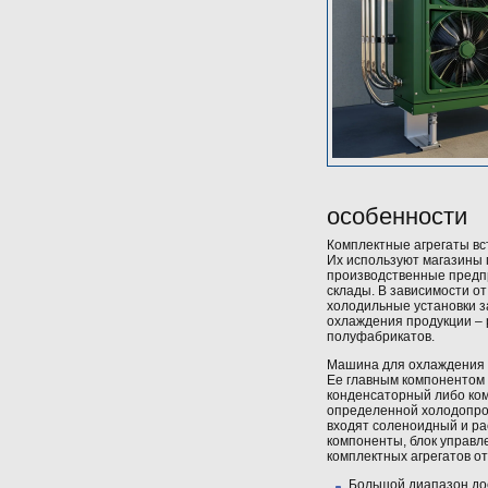
особенности
Комплектные агрегаты вс
Их используют магазины 
производственные предп
склады. В зависимости от
холодильные установки з
охлаждения продукции – р
полуфабрикатов.
Машина для охлаждения 
Ее главным компонентом 
конденсаторный либо ко
определенной холодопрои
входят соленоидный и р
компоненты, блок управл
комплектных агрегатов от
Большой диапазон до