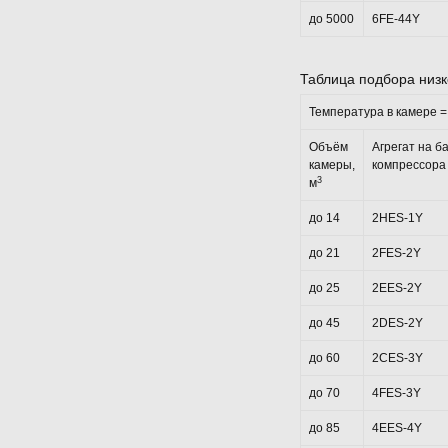
до 5000
6FE-44Y
Таблица подбора низ
Температура в камере = 
Объём
Агрегат на б
камеры,
компрессора
3
м
до 14
2HES-1Y
до 21
2FES-2Y
до 25
2EES-2Y
до 45
2DES-2Y
до 60
2CES-3Y
до 70
4FES-3Y
до 85
4EES-4Y