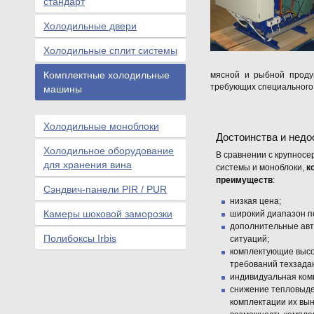
стандарт
Холодильные двери
Холодильные сплит системы
Комплектные холодильные
мясной и рыбной продук
требующих специального
машины
Холодильные моноблоки
Достоинства и нед
Холодильное оборудование
В сравнении с крупнос
для хранения вина
системы и моноблоки,
к
преимуществ
:
Сэндвич-панели PIR / PUR
низкая цена;
Камеры шоковой заморозки
широкий диапазон п
дополнительные авт
Полибоксы Irbis
ситуаций;
комплектующие высок
требований техзада
индивидуальная комп
снижение тепловыде
комплектации их вы