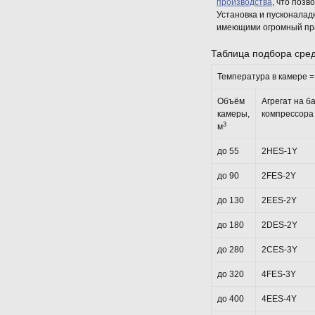
производства
, что поз
Установка и пусконала
имеющими огромный пра
Таблица подбора сре
Температура в камере = 
Объём
Агрегат на б
камеры,
компрессора
3
м
до 55
2HES-1Y
до 90
2FES-2Y
до 130
2EES-2Y
до 180
2DES-2Y
до 280
2CES-3Y
до 320
4FES-3Y
до 400
4EES-4Y