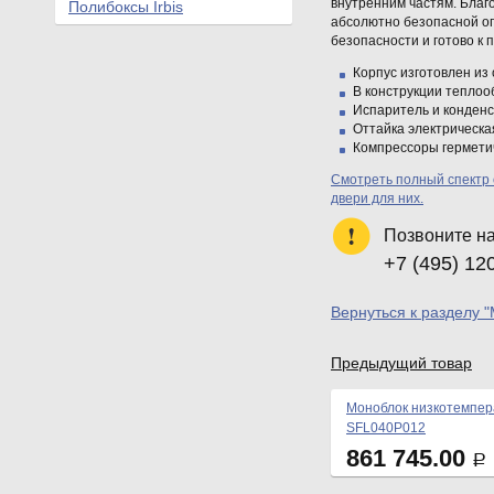
внутренним частям. Благ
Полибоксы Irbis
абсолютно безопасной о
безопасности и готово к 
Корпус изготовлен из
В конструкции теплоо
Испаритель и конден
Оттайка электрическа
Компрессоры герметич
Смотреть полный спектр 
двери для них.
Позвоните н
+7 (495) 12
Вернуться к разделу 
Предыдущий товар
Моноблок низкотемпер
SFL040P012
861 745.00
Р