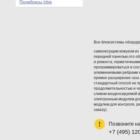
Полибоксы Irbis
Все блоксистемы оборуд
самонесущим кожухом из 
передней панелью,что об
и ремонта; герметичными
программироваться в соо
алюминиевыми ребрами и 
прямое расширение газа 
стандартный способ не п
продолжительностью и ча
сливом конденсируемой в
электронным модулем дл
модулем для контроля, ре
заказу).
Позвоните н
+7 (495) 12