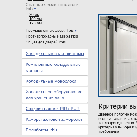
Откатные холодильные двери
Irbis
80 мм
100 мм
120 мм
Промышленные двери Irbis
Противопожарные двери Irbis
Опции для дверей Irbis
Холодильные сплит системы
Комплектные холодильные
машины
Холодильные моноблоки
Холодильное оборудование
для хранения вина
Критерии в
Сэндвич-панели PIR / PUR
Дверное полотно може
всего устанавливают
Камеры шоковой заморозки
теплопроводностью. 
критериям выбора изд
Полибоксы Irbis
требования.