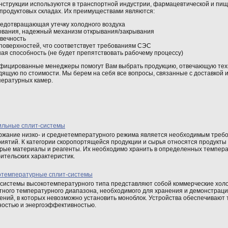
нструкции используются в транспортной индустрии, фармацевтической и пи
продуктовых складах. Их преимуществами являются:
редотвращающая утечку холодного воздуха
ования, надежный механизм открывания/закрывания
овечность
 поверхностей, что соответствует требованиям СЭС
ая способность (не будет препятствовать рабочему процессу)
фицированные менеджеры помогут Вам выбрать продукцию, отвечающую тех
ящую по стоимости. Мы берем на себя все вопросы, связанные с доставкой и
пературных камер.
ильные сплит-системы
жание низко- и среднетемпературного режима является необходимым требо
иятий. К категории скоропортящейся продукции и сырья относятся продукты
рые материалы и реагенты. Их необходимо хранить в определенных темпера
ительских характеристик.
отемпературные сплит-системы
системы высокотемпературного типа представляют собой коммерческие хол
тного температурного диапазона, необходимого для хранения и демонстрац
ний, в которых невозможно установить моноблок. Устройства обеспечивают
остью и энергоэффективностью.