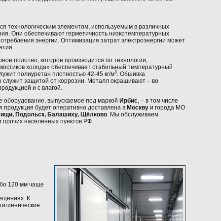
ся технологическим элементом, используемым в различных
ия. Они обеспечивают герметичность низкотемпературных
отребления энергии. Оптимизация затрат электроэнергии может
ятия.
ное полотно, которое производится по технологии,
мостиков холода» обеспечивает стабильный температурный
3
лужит полиуретан плотностью 42-45 кг/м
. Обшивка
то служит защитой от коррозии. Металл окрашивают – во
родукцией и с влагой.
е оборудование, выпускаемое под маркой
Ирбис
, – в том числе
я продукция будет оперативно доставлена в
Москву
и города МО
тищи, Подольск, Балашиху, Щёлково
. Мы обслуживаем
 прочих населенных пунктов РФ.
ибо 120 мм чаще
ещениях. К
гигиенические