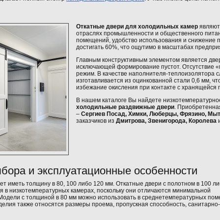
Откатные двери для холодильных камер
являют
отраслях промышленности и общественного питан
помещений, удобство использования и снижение п
достигать 60%, что ощутимо в масштабах предпри
Главным конструктивным элементом является двер
исключающей формирование пустот. Отсутствие «
режим. В качестве наполнителя-теплоизолятора с
изготавливается из оцинкованной стали 0,6 мм, ч
избежание окисления при контакте с хранящейся п
В нашем каталоге Вы найдете низкотемпературно
холодильные раздвижные двери
. Приобретенна
–
Сергиев Посад, Химки, Люберцы, Фрязино, Мы
заказчиков из
Дмитрова, Звенигорода, Королева
и
ыбора и эксплуатационные особенности
т иметь толщину в 80, 100 либо 120 мм. Откатные двери с полотном в 100 л
ся в низкотемпературных камерах, поскольку они отличаются минимальной
Модели с толщиной в 80 мм можно использовать в среднетемпературных пом
елия также относятся размеры проема, пропускная способность, санитарно-