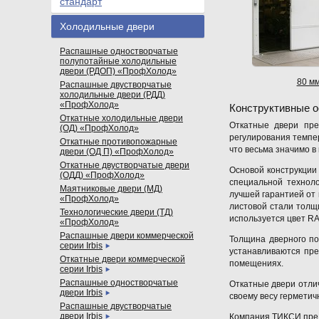
стандарт
Холодильные двери
Распашные одностворчатые
полупотайные холодильные
двери (РДОП) «ПрофХолод»
80 м
Распашные двустворчатые
холодильные двери (РДД)
«ПрофХолод»
Конструктивные о
Откатные холодильные двери
Откатные двери пре
(ОД) «ПрофХолод»
регулирования темпе
Откатные противопожарные
что весьма значимо 
двери (ОД П) «ПрофХолод»
Откатные двустворчатые двери
Основой конструкции
(ОДД) «ПрофХолод»
специальной техноло
Маятниковые двери (МД)
лучшей гарантией от
«ПрофХолод»
листовой стали толщи
Технологические двери (ТД)
используется цвет RA
«ПрофХолод»
Распашные двери коммерческой
Толщина дверного по
серии Irbis
устанавливаются пр
Откатные двери коммерческой
помещениях.
серии Irbis
Распашные одностворчатые
Откатные двери отли
двери Irbis
своему весу герметич
Распашные двустворчатые
двери Irbis
Компания ТИКСИ пре