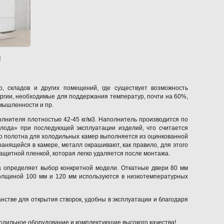
м
, складов и других помещений, где существует возможность
ргии, необходимые для поддержания температур, почти на 60%,
мышленности и пр.
олнителя плотностью 42-45 кг/м3. Наполнитель производится по
олода» при последующей эксплуатации изделий, что считается
о полотна для холодильных камер выполняется из оцинкованной
ранящейся в камере, металл окрашивают, как правило, для этого
ащитной пленкой, которая легко удаляется после монтажа.
а определяет выбор конкретной модели. Откатные двери 80 мм
олщиной 100 мм и 120 мм используются в низкотемпературных
стве для открытия створок, удобны в эксплуатации и благодаря
олодильное оборудование и комплектующие высокого качества!