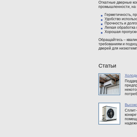
Откатные дверные ко
промышленности, на 
Герметичность, п
Удобство использ
Прочность и долг
Легкая обработка
Хорошая пропускн
Обращайтесь – квали
требованиям и подход
дверей для низкотем
Статьи
Холод
Поддер
предпр
некото
потреб
Высок
Сплит-
конкре
помеще
надежн