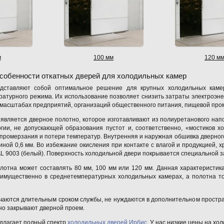
м
100 мм
120 м
собенности откатных дверей для холодильных камер
дставляют собой оптимальное решение для крупных холодильных камер
ратурного режима. Их использование позволяет снизить затраты электроэне
в масштабах предприятий, организаций общественного питания, пищевой про
 является дверное полотно, которое изготавливают из полиуретанового нап
гии, не допускающей образования пустот и, соответственно, «мостиков х
 промерзания и потери температур. Внутренняя и наружная обшивка дверног
ной 0,6 мм. Во избежание окисления при контакте с влагой и продукцией, х
L 9003 (белый). Поверхность холодильной двери покрывается специальной з
лотна может составлять 80 мм, 100 мм или 120 мм. Данная характеристик
еимущественно в среднетемпературных холодильных камерах, а полотна т
чаются длительным сроком службы, не нуждаются в дополнительном простран
но закрывают дверной проем.
длагает полный спектр
холодильных дверей Ирбис
. У нас низкие цены на х