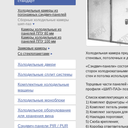
стандарт
Холодильные камеры из
погонажных сэндвич-панелей
Сборные холодильные камеры
шип-паз
Камеры холодильные из
панелей ППУ 80 мм
Камеры холодильные из
панелей ППУ 100 мм
Замковые камеры
Холодильная камера пред
Со стеклопакетами
стеновых, потолочных и дл
Холодильные двери
«Сэндвич-панели» состоят
сторон холоднокатаными
Холодильные сплит системы
стен и потолка использую
Комплектные холодильные
Торцевые части панелей 
профиля «ШИП-ПАЗ» позв
машины
Список комплектующих х
Холодильные моноблоки
1) Комплект фурнитуры «M
2) Комплект петель унив
Холодильное оборудование
3) Комплект заглушек для
для хранения вина
4) Накладка пороговая;
5) Скоба крепления;
Сэндвич-панели PIR / PUR
6) Коробка ответвительна