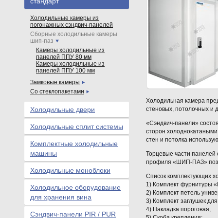
стандарт
Холодильные камеры из
погонажных сэндвич-панелей
Сборные холодильные камеры
шип-паз
Камеры холодильные из
панелей ППУ 80 мм
Камеры холодильные из
панелей ППУ 100 мм
Замковые камеры
Со стеклопакетами
Холодильная камера пред
Холодильные двери
стеновых, потолочных и дл
«Сэндвич-панели» состоят
Холодильные сплит системы
сторон холоднокатаными
стен и потолка использую
Комплектные холодильные
машины
Торцевые части панелей 
профиля «ШИП-ПАЗ» позв
Холодильные моноблоки
Список комплектующих х
1) Комплект фурнитуры «M
Холодильное оборудование
2) Комплект петель унив
для хранения вина
3) Комплект заглушек для
4) Накладка пороговая;
Сэндвич-панели PIR / PUR
5) Скоба крепления;