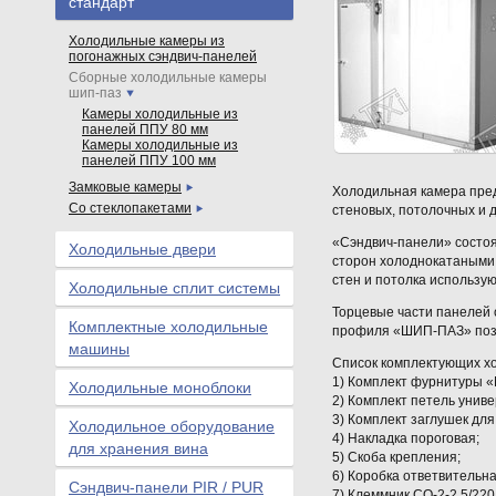
стандарт
Холодильные камеры из
погонажных сэндвич-панелей
Сборные холодильные камеры
шип-паз
Камеры холодильные из
панелей ППУ 80 мм
Камеры холодильные из
панелей ППУ 100 мм
Замковые камеры
Холодильная камера пред
Со стеклопакетами
стеновых, потолочных и дл
«Сэндвич-панели» состоят
Холодильные двери
сторон холоднокатаными
стен и потолка использую
Холодильные сплит системы
Торцевые части панелей 
Комплектные холодильные
профиля «ШИП-ПАЗ» позв
машины
Список комплектующих х
1) Комплект фурнитуры «M
Холодильные моноблоки
2) Комплект петель унив
3) Комплект заглушек для
Холодильное оборудование
4) Накладка пороговая;
для хранения вина
5) Скоба крепления;
6) Коробка ответвительна
Сэндвич-панели PIR / PUR
7) Клеммник СО-2-2,5/22