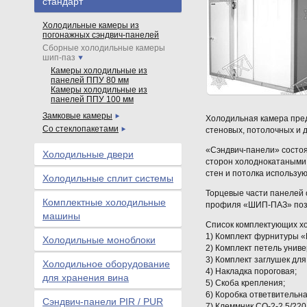
стандарт
Холодильные камеры из
погонажных сэндвич-панелей
Сборные холодильные камеры
шип-паз
Камеры холодильные из
панелей ППУ 80 мм
Камеры холодильные из
панелей ППУ 100 мм
Замковые камеры
Холодильная камера пред
Со стеклопакетами
стеновых, потолочных и дл
«Сэндвич-панели» состоят
Холодильные двери
сторон холоднокатаными
стен и потолка использую
Холодильные сплит системы
Торцевые части панелей 
Комплектные холодильные
профиля «ШИП-ПАЗ» позв
машины
Список комплектующих х
1) Комплект фурнитуры «M
Холодильные моноблоки
2) Комплект петель унив
3) Комплект заглушек для
Холодильное оборудование
4) Накладка пороговая;
для хранения вина
5) Скоба крепления;
6) Коробка ответвительна
Сэндвич-панели PIR / PUR
7) Клеммник СО-2-2,5/22