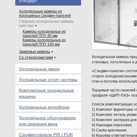
стандарт
Холодильные камеры из
погонажных сэндвич-панелей
Сборные холодильные камеры
шип-паз
Камеры холодильные из
панелей ППУ 80 мм
Камеры холодильные из
панелей ППУ 100 мм
Замковые камеры
Холодильная камера пред
Со стеклопакетами
стеновых, потолочных и дл
Холодильные двери
«Сэндвич-панели» состоят
сторон холоднокатаными
Холодильные сплит системы
стен и потолка использую
Комплектные холодильные
Торцевые части панелей 
профиля «ШИП-ПАЗ» позв
машины
Список комплектующих х
Холодильные моноблоки
1) Комплект фурнитуры «M
2) Комплект петель унив
Холодильное оборудование
3) Комплект заглушек для
для хранения вина
4) Накладка пороговая;
5) Скоба крепления;
Сэндвич-панели PIR / PUR
6) Коробка ответвительна