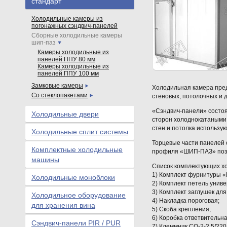
стандарт
Холодильные камеры из
погонажных сэндвич-панелей
Сборные холодильные камеры
шип-паз
Камеры холодильные из
панелей ППУ 80 мм
Камеры холодильные из
панелей ППУ 100 мм
Замковые камеры
Холодильная камера пред
Со стеклопакетами
стеновых, потолочных и дл
«Сэндвич-панели» состоят
Холодильные двери
сторон холоднокатаными
стен и потолка использую
Холодильные сплит системы
Торцевые части панелей 
Комплектные холодильные
профиля «ШИП-ПАЗ» позв
машины
Список комплектующих х
1) Комплект фурнитуры «M
Холодильные моноблоки
2) Комплект петель унив
3) Комплект заглушек для
Холодильное оборудование
4) Накладка пороговая;
для хранения вина
5) Скоба крепления;
6) Коробка ответвительна
Сэндвич-панели PIR / PUR
7) Клеммник СО-2-2,5/22