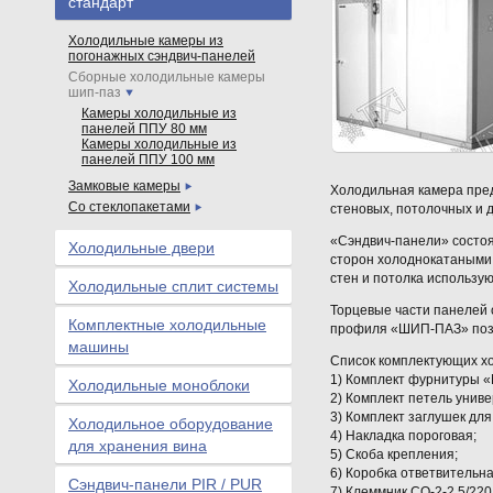
стандарт
Холодильные камеры из
погонажных сэндвич-панелей
Сборные холодильные камеры
шип-паз
Камеры холодильные из
панелей ППУ 80 мм
Камеры холодильные из
панелей ППУ 100 мм
Замковые камеры
Холодильная камера пред
Со стеклопакетами
стеновых, потолочных и дл
«Сэндвич-панели» состоят
Холодильные двери
сторон холоднокатаными
стен и потолка использую
Холодильные сплит системы
Торцевые части панелей 
Комплектные холодильные
профиля «ШИП-ПАЗ» позв
машины
Список комплектующих х
1) Комплект фурнитуры «M
Холодильные моноблоки
2) Комплект петель унив
3) Комплект заглушек для
Холодильное оборудование
4) Накладка пороговая;
для хранения вина
5) Скоба крепления;
6) Коробка ответвительна
Сэндвич-панели PIR / PUR
7) Клеммник СО-2-2,5/22