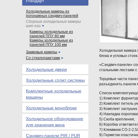
стандарт
Холодильные камеры из
погонажных сэндвич-панелей
Сборные холодильные камеры
шип-паз
Камеры холодильные из
панелей ППУ 80 мм
Камеры холодильные из
панелей ППУ 100 мм
Холодильная камера п
Замковые камеры
блока и угловых стоек
Со стеклопакетами
«Сэндвич-панели» сос
Холодильные двери
стальными листами с 
Торцевые части пане
Холодильные сплит системы
разъединять панели 
Комплектные холодильные
Список комплектующи
машины
1) Комплект фурнитуры
2) Комплект петель 
Холодильные моноблоки
3) Комплект заглушек
4) Накладка порогова
Холодильное оборудование
5) Скоба крепления;
для хранения вина
6) Коробка ответвите
7) Клеммник СО-2-2,5
9) Герметик пластичн
Сэндвич-панели PIR / PUR