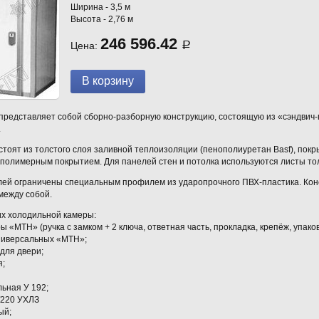
Ширина - 3,5 м
Высота - 2,76 м
246 596.42
Цена:
Р
редставляет собой сборно-разборную конструкцию, состоящую из «сэндвич-па
.
тоят из толстого слоя заливной теплоизоляции (пенополиуретан Basf), пок
полимерным покрытием. Для панелей стен и потолка используются листы толщ
лей ограничены специальным профилем из ударопрочного ПВХ-пластика. Кон
между собой.
х холодильной камеры:
 «MTH» (ручка с замком + 2 ключа, ответная часть, прокладка, крепёж, упаков
универсальных «МТН»;
 для двери;
я;
льная У 192;
/220 УХЛЗ
ый;