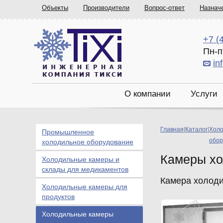
Объекты
Производители
Вопрос-ответ
Назнач
+7 (
Пн-п
in
О компании
Услуги
Главная
|
Каталог
|
Холо
Промышленное
обор
холодильное оборудование
Камеры хо
Холодильные камеры и
склады для медикаментов
Камера холоди
Холодильные камеры для
продуктов
Холодильные камеры