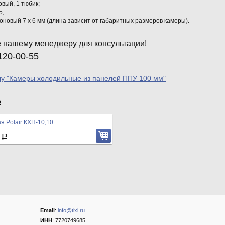
овый, 1 тюбик;
5;
оновый 7 х 6 мм (длина зависит от габаритных размеров камеры).
 нашему менеджеру для консультации!
120-00-55
лу "Камеры холодильные из панелей ППУ 100 мм"
р
я Polair КХН-10,10
2
Р
Email
:
info@tixi.ru
ИНН
: 7720749685