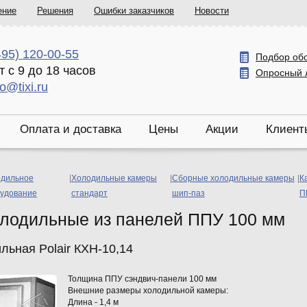
ение
Решения
Ошибки заказчиков
Новости
495) 120-00-55
Подбор об
т с 9 до 18 часов
Опросный 
fo@tixi.ru
Оплата и доставка
Цены
Акции
Клиент
дильное
|
Холодильные камеры
|
Сборные холодильные камеры
|
К
удование
стандарт
шип-паз
П
лодильные из панелей ППУ 100 мм
льная Polair КХН-10,14
Толщина ППУ сэндвич-панели 100 мм
Внешние размеры холодильной камеры:
Длина - 1,4 м