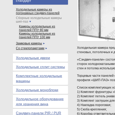
стандарт
Холодильные камеры из
погонажных сэндвич-панелей
Сборные холодильные камеры
шип-паз
Камеры холодильные из
панелей ППУ 80 мм
Камеры холодильные из
панелей ППУ 100 мм
Замковые камеры
Холодильная камера пред
Со стеклопакетами
стеновых, потолочных и дл
Холодильные двери
«Сэндвич-панели» состоят
сторон холоднокатаными
Холодильные сплит системы
стен и потолка использую
Комплектные холодильные
Торцевые части панелей 
профиля «ШИП-ПАЗ» позв
машины
Список комплектующих х
Холодильные моноблоки
1) Комплект фурнитуры «M
2) Комплект петель унив
Холодильное оборудование
3) Комплект заглушек для
для хранения вина
4) Накладка пороговая;
5) Скоба крепления;
Сэндвич-панели PIR / PUR
6) Коробка ответвительна