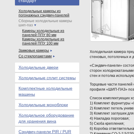
стандарт
Холодильные камеры из
погонажных сэндвич-панелей
Сборные холодильные камеры
шип-паз
Камеры холодильные из
панелей ППУ 80 мм
Камеры холодильные из
панелей ППУ 100 мм
Замковые камеры
Холодильная камера пред
Со стеклопакетами
стеновых, потолочных и дл
«Сэндвич-панели» состоят
Холодильные двери
сторон холоднокатаными
стен и потолка использую
Холодильные сплит системы
Торцевые части панелей 
Комплектные холодильные
профиля «ШИП-ПАЗ» позв
машины
Список комплектующих х
1) Комплект фурнитуры «M
Холодильные моноблоки
2) Комплект петель унив
3) Комплект заглушек для
Холодильное оборудование
4) Накладка пороговая;
для хранения вина
5) Скоба крепления;
6) Коробка ответвительна
Сэндвич-панели PIR / PUR
7) Клеммник СО-2-2,5/22