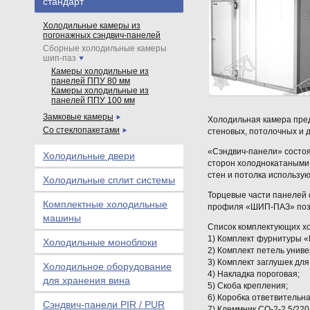
стандарт
Холодильные камеры из
погонажных сэндвич-панелей
Сборные холодильные камеры
шип-паз
Камеры холодильные из
панелей ППУ 80 мм
Камеры холодильные из
панелей ППУ 100 мм
Замковые камеры
Холодильная камера пред
Со стеклопакетами
стеновых, потолочных и дл
«Сэндвич-панели» состоят
Холодильные двери
сторон холоднокатаными
стен и потолка использую
Холодильные сплит системы
Торцевые части панелей 
Комплектные холодильные
профиля «ШИП-ПАЗ» позв
машины
Список комплектующих х
1) Комплект фурнитуры «M
Холодильные моноблоки
2) Комплект петель унив
3) Комплект заглушек для
Холодильное оборудование
4) Накладка пороговая;
для хранения вина
5) Скоба крепления;
6) Коробка ответвительна
Сэндвич-панели PIR / PUR
7) Клеммник СО-2-2,5/22