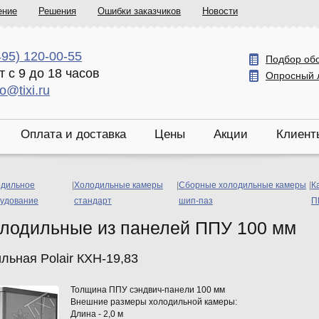
ение
Решения
Ошибки заказчиков
Новости
495) 120-00-55
Подбор об
т с 9 до 18 часов
Опросный 
fo@tixi.ru
Оплата и доставка
Цены
Акции
Клиент
дильное
|
Холодильные камеры
|
Сборные холодильные камеры
|
К
удование
стандарт
шип-паз
П
лодильные из панелей ППУ 100 мм
льная Polair КХН-19,83
Толщина ППУ сэндвич-панели 100 мм
Внешние размеры холодильной камеры:
Длина - 2,0 м