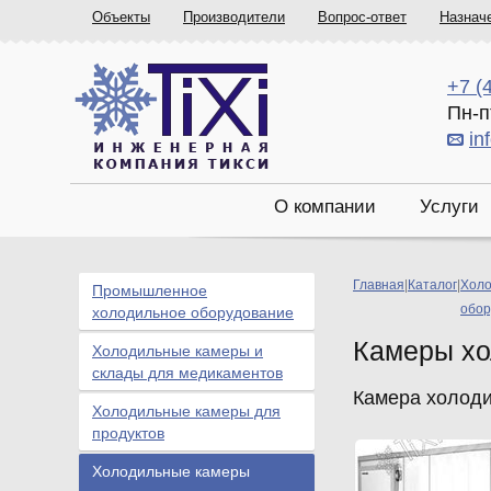
Объекты
Производители
Вопрос-ответ
Назнач
+7 (
Пн-п
in
О компании
Услуги
Главная
|
Каталог
|
Холо
Промышленное
обор
холодильное оборудование
Камеры хо
Холодильные камеры и
склады для медикаментов
Камера холоди
Холодильные камеры для
продуктов
Холодильные камеры