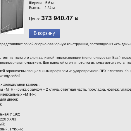
Ширина - 5,6 м
Высота - 2,24 м
373 940.47
Цена:
Р
редставляет собой сборно-разборную конструкцию, состоящую из «сэндвич-па
.
тоят из толстого слоя заливной теплоизоляции (пенополиуретан Basf), пок
полимерным покрытием. Для панелей стен и потолка используются листы толщ
лей ограничены специальным профилем из ударопрочного ПВХ-пластика. Кон
между собой.
х холодильной камеры:
 «MTH» (ручка с замком + 2 ключа, ответная часть, прокладка, крепёж, упаков
универсальных «МТН»;
 для двери;
я;
льная У 192;
/220 УХЛЗ
ый;
овый, 1 тюбик;