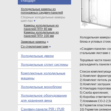
стандарт
Холодильные камеры из
погонажных сэндвич-панелей
Сборные холодильные камеры
шип-паз
Камеры холодильные из
панелей ППУ 80 мм
Камеры холодильные из
панелей ППУ 100 мм
Холодильная камера п
блока и угловых стоек
Замковые камеры
Со стеклопакетами
«Сэндвич-панели» сос
стальными листами с 
Холодильные двери
Торцевые части пане
Холодильные сплит системы
разъединять панели 
Список комплектующи
Комплектные холодильные
1) Комплект фурнитуры
машины
2) Комплект петель 
3) Комплект заглушек
Холодильные моноблоки
4) Накладка порогова
5) Скоба крепления;
Холодильное оборудование
6) Коробка ответвите
для хранения вина
7) Клеммник СО-2-2,5
9) Герметик пластичн
Сэндвич-панели PIR / PUR
10) Герметик силикон