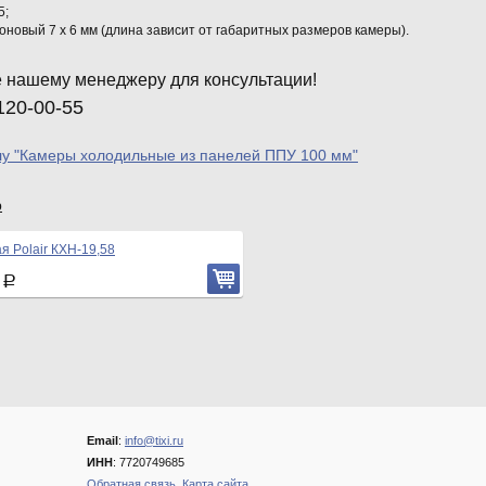
5;
оновый 7 х 6 мм (длина зависит от габаритных размеров камеры).
 нашему менеджеру для консультации!
120-00-55
лу "Камеры холодильные из панелей ППУ 100 мм"
р
я Polair КХН-19,58
3
Р
Email
:
info@tixi.ru
ИНН
: 7720749685
Обратная связь.
Карта сайта.