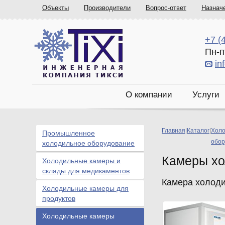
Объекты
Производители
Вопрос-ответ
Назнач
+7 (
Пн-п
in
О компании
Услуги
Главная
|
Каталог
|
Холо
Промышленное
обор
холодильное оборудование
Камеры хо
Холодильные камеры и
склады для медикаментов
Камера холоди
Холодильные камеры для
продуктов
Холодильные камеры