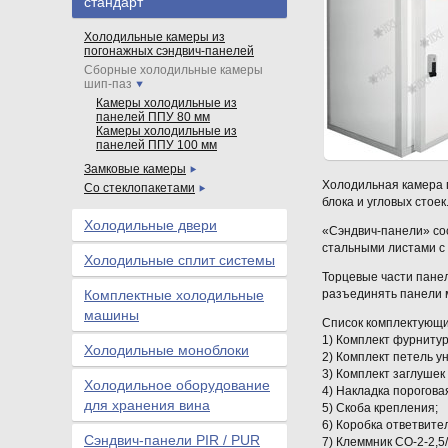
стандарт
Холодильные камеры из
погонажных сэндвич-панелей
Сборные холодильные камеры
шип-паз
Камеры холодильные из
панелей ППУ 80 мм
Камеры холодильные из
панелей ППУ 100 мм
Замковые камеры
Холодильная камера п
Со стеклопакетами
блока и угловых стоек
Холодильные двери
«Сэндвич-панели» сос
стальными листами с 
Холодильные сплит системы
Торцевые части пане
Комплектные холодильные
разъединять панели 
машины
Список комплектующи
1) Комплект фурнитуры
Холодильные моноблоки
2) Комплект петель 
3) Комплект заглушек
Холодильное оборудование
4) Накладка порогова
для хранения вина
5) Скоба крепления;
6) Коробка ответвите
Сэндвич-панели PIR / PUR
7) Клеммник СО-2-2,5