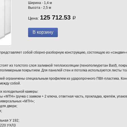
Ширина - 1,4 м
Высота - 2,5 м
125 712.53
Цена:
Р
редставляет собой сборно-разборную конструкцию, состоящую из «сэндвич-па
.
тоят из толстого слоя заливной теплоизоляции (пенополиуретан Basf), пок
полимерным покрытием. Для панелей стен и потолка используются листы толщ
лей ограничены специальным профилем из ударопрочного ПВХ-пластика. Кон
между собой.
х холодильной камеры:
 «MTH» (ручка с замком + 2 ключа, ответная часть, прокладка, крепёж, упаков
универсальных «МТН»;
 для двери;
я;
льная У 192;
/220 УХЛЗ