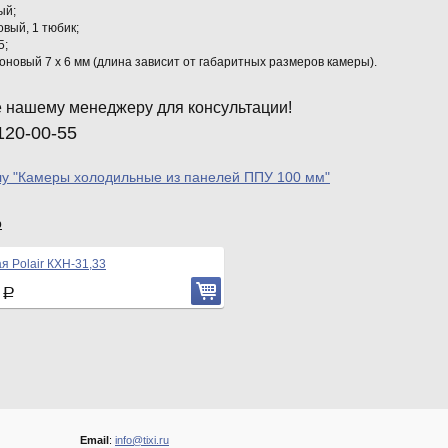
ый;
овый, 1 тюбик;
5;
оновый 7 х 6 мм (длина зависит от габаритных размеров камеры).
 нашему менеджеру для консультации!
120-00-55
лу "Камеры холодильные из панелей ППУ 100 мм"
р
я Polair КХН-31,33
3
Р
Email
:
info@tixi.ru