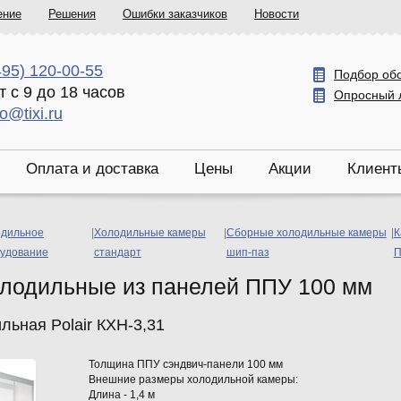
ение
Решения
Ошибки заказчиков
Новости
495) 120-00-55
Подбор об
т с 9 до 18 часов
Опросный 
fo@tixi.ru
Оплата и доставка
Цены
Акции
Клиент
дильное
|
Холодильные камеры
|
Сборные холодильные камеры
|
К
удование
стандарт
шип-паз
П
лодильные из панелей ППУ 100 мм
льная Polair КХН-3,31
Толщина ППУ сэндвич-панели 100 мм
Внешние размеры холодильной камеры:
Длина - 1,4 м