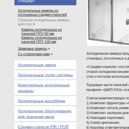
стандарт
Холодильные камеры из
погонажных сэндвич-панелей
Сборные холодильные камеры
шип-паз
Камеры холодильные из
панелей ППУ 80 мм
Камеры холодильные из
панелей ППУ 100 мм
Замковые камеры
Холодильная камера пред
Со стеклопакетами
стеновых, потолочных и дл
Холодильные двери
«Сэндвич-панели» состоят
сторон холоднокатаными
Холодильные сплит системы
стен и потолка использую
Комплектные холодильные
Торцевые части панелей 
профиля «ШИП-ПАЗ» позв
машины
Список комплектующих х
Холодильные моноблоки
1) Комплект фурнитуры «M
2) Комплект петель унив
Холодильное оборудование
3) Комплект заглушек для
для хранения вина
4) Накладка пороговая;
5) Скоба крепления;
Сэндвич-панели PIR / PUR
6) Коробка ответвительна