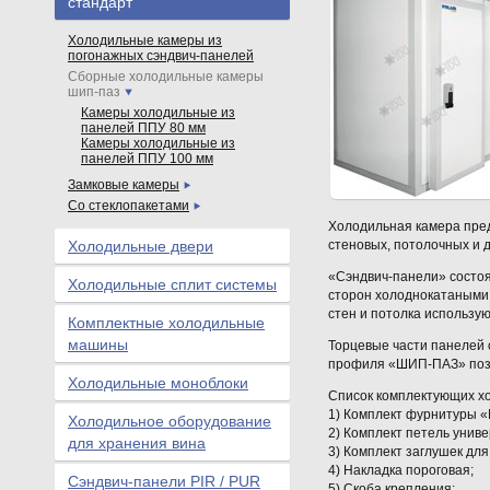
стандарт
Холодильные камеры из
погонажных сэндвич-панелей
Сборные холодильные камеры
шип-паз
Камеры холодильные из
панелей ППУ 80 мм
Камеры холодильные из
панелей ППУ 100 мм
Замковые камеры
Со стеклопакетами
Холодильная камера пред
Холодильные двери
стеновых, потолочных и дл
«Сэндвич-панели» состоят
Холодильные сплит системы
сторон холоднокатаными
стен и потолка использую
Комплектные холодильные
машины
Торцевые части панелей 
профиля «ШИП-ПАЗ» позв
Холодильные моноблоки
Список комплектующих х
1) Комплект фурнитуры «M
Холодильное оборудование
2) Комплект петель унив
для хранения вина
3) Комплект заглушек для
4) Накладка пороговая;
Сэндвич-панели PIR / PUR
5) Скоба крепления;