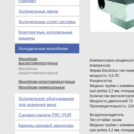
стандарт
Холодильные двери
Холодильные сплит системы
Комплектные холодильные
машины
Холодильные моноблоки
Моноблоки
Компрессорно-конденсат
высокотемпературные
Компрессор
Моноблоки
Фирма Electrolux тип ге
среднетемпературные
мощность: 0,6 ЛС
Конденсатор
Моноблоки низкотемпературные
Медные трубки с алюмин
Моноблоки универсальные
шаг ребер 3,2 мм, площад
Количество вентиляторов
Холодильное оборудование
Мощность двигателей 73
для хранения вина
Производительность: 110
Сэндвич-панели PIR / PUR
Воздухоохладитель
Тип оттайки: газом
Камеры шоковой заморозки
Медные трубки с алюмин
шаг ребер 4,2 мм, площад