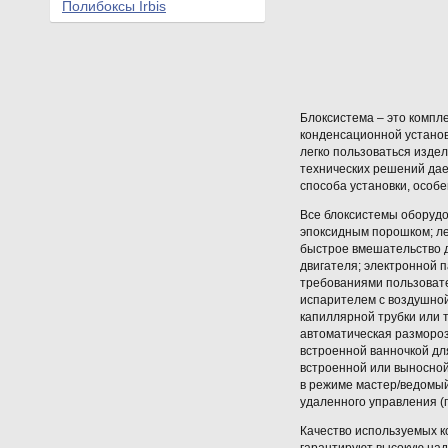
Полибоксы Irbis
Блоксистема – это компл
конденсационной установ
легко пользоваться изде
технических решений дае
способа установки, особ
Все блоксистемы оборудо
эпоксидным порошком; ле
быстрое вмешательство 
двигателя; электронной 
требованиями пользоват
испарителем с воздушной
капиллярной трубки или т
автоматическая размороз
встроенной ванночкой дл
встроенной или выносной
в режиме мастер/ведомый
удаленного управления (п
Качество используемых к