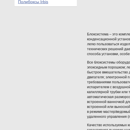
Полибоксы Irbis
Блоксистема – это компл
конденсационной установ
легко пользоваться изде
технических решений дае
способа установки, особ
Все блоксистемы оборудо
эпоксидным порошком; ле
быстрое вмешательство 
двигателя; электронной 
требованиями пользоват
испарителем с воздушной
капиллярной трубки или т
автоматическая размороз
встроенной ванночкой дл
встроенной или выносной
в режиме мастер/ведомый
удаленного управления (п
Качество используемых к