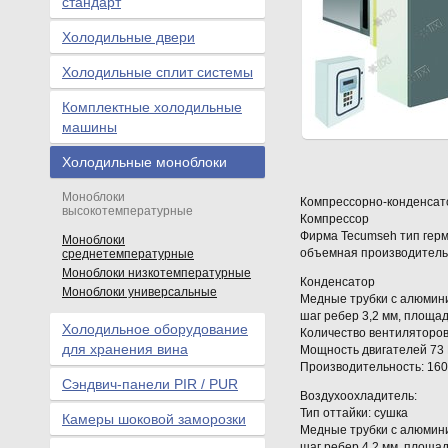
стандарт
Холодильные двери
Холодильные сплит системы
Комплектные холодильные
машины
Холодильные моноблоки
Моноблоки
Компрессорно-конденсато
высокотемпературные
Компрессор
Фирма Tecumseh тип гер
Моноблоки
объемная производительн
среднетемпературные
Моноблоки низкотемпературные
Конденсатор
Моноблоки универсальные
Медные трубки с алюмин
шаг ребер 3,2 мм, площад
Холодильное оборудование
Количество вентиляторов
для хранения вина
Мощность двигателей 73
Производительность: 160
Сэндвич-панели PIR / PUR
Воздухоохладитель:
Тип оттайки: сушка
Камеры шоковой заморозки
Медные трубки с алюмин
шаг ребер 4,2 мм, площад