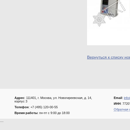
Вернуться к списку но
Адрес
: 111401, г. Москва, ул. Новогиреевская, д. 14,
Email
:
info
корпус 3
ИНН
: 772
Телефон
: +7 (495) 120-00-55
Обратная 
Время работы
: пн-пт с 9:00 до 18:00
....