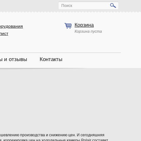
Поиск
Корзина
орудования
Корзина пуста
лист
ы и отзывы
Контакты
удешевлению производства и снижению цен. И сегодняшняя
, коррекировка цен на холодильные камеры Polair составит