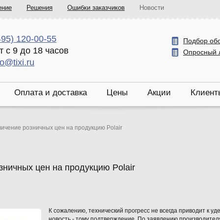
ение
Решения
Ошибки заказчиков
Новости
495) 120-00-55
Подбор об
т с 9 до 18 часов
Опросный 
fo@tixi.ru
Оплата и доставка
Цены
Акции
Клиент
ичение розничных цен на продукцию Polair
зничных цен на продукцию Polair
К сожалению, технический прогресс не всегда приводит к 
новость - тому подтверждение. По заявлению производителя