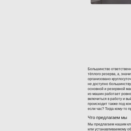
Большинство ответственн
тёплого резерва, а, знач
организовано круглосуточ
не доступно большинству
основной и резервной маш
из машин работает ровно
включиться в работу и в
происходит также под ко
если час? Тогда кому-то 
Что предлагаем мы
Мы предлагаем нашим кл
или устанавливаемому о