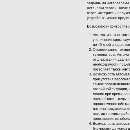
заданными интервалами и
остановки первой. Также
через Интернет и получе
устройства можно предста
Возможности контроллер
Автоматическое вклю
увеличения срока слу
до 45 дней и задаётс
Отслеживание текуще
температуры. Автомат
отслеживания давлени
необходимости подкл
позволяет также конт
Возможность автомати
присутствия персонал
свыше определённого 
аварийной ситуации, 
машин при превышении
настройками – ведь п
одновременно обе ма
датчика с заданием т
есть два режима рабо
превышение по обоим
Возможность автомати
блокировки датчиков 