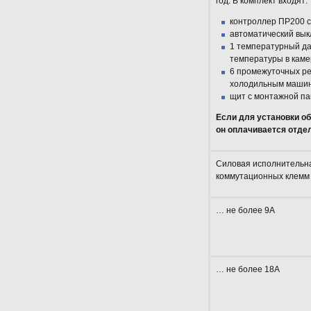
год. В комплект входят:
контроллер ПР200 с
автоматический вык
1 температурный да
температуры в каме
6 промежуточных ре
холодильным машина
щит с монтажной па
Если для установки о
он оплачивается отде
Силовая исполнительна
коммутационных клемм 
… не более 9А
… не более 18А