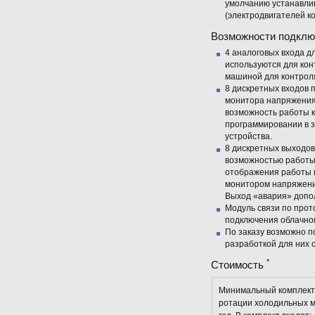
умолчанию устанавлив
(электродвигателей к
Возможности подклю
4 аналоговых входа д
используются для кон
машиной для контроля
8 дискретных входов 
монитора напряжения
возможность работы к
программировании в з
устройства.
8 дискретных выходов
возможностью работы 
отображения работы 
монитором напряжени
Выход «авария» допо
Модуль связи по прот
подключения облачно
По заказу возможно п
разработкой для них с
*
Стоимость
Минимальный комплект 
ротации холодильных ма