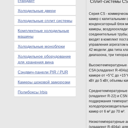
стандарт
Сплит-системы CS
Холодильные двери
Серия CS - коммерческ
камер с капитальными 
Холодильные сплит системы
конденсаторный блок м
камеры, воздухоохладит
Комплектные холодильные
соединительные трубы,
машины
входят в комплект пост
управления агрегатом м
Холодильные моноблоки
42 модели: два типа хл
диапазона, три типораз
Холодильное оборудование
для хранения вина
Высокотемпературные а
CSA (хладагент R-404a
Сэндвич-панели PIR / PUR
камере от +5°С до +15
кВт до 5 кВт, объемы кам
Камеры шоковой заморозки
Среднетемпературные 
Полибоксы Irbis
(хладагент R-22) и CSN
поддержания температу
холодопроизводительнос
камер от 6 м³ до 70 м³.
Низкотемпературные аг
(хладагент R-404a): д