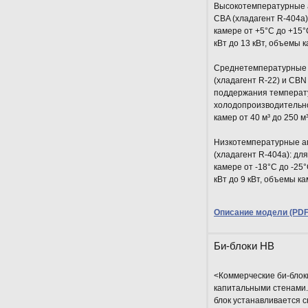
Высокотемпературные а
CBA (хладагент R-404a
камере от +5°С до +15°
кВт до 13 кВт, объемы к
Среднетемпературные 
(хладагент R-22) и CBN
поддержания температу
холодопроизводительнос
камер от 40 м³ до 250 м³
Низкотемпературные аг
(хладагент R-404a): д
камере от -18°С до -25
кВт до 9 кВт, объемы ка
Описание модели (PDF 
Би-блоки HB
<Коммерческие би-блок
капитальными стенами
блок устанавливается 