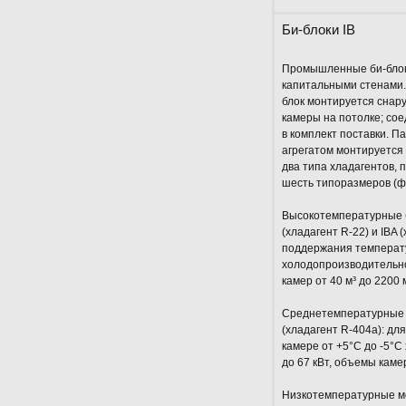
Би-блоки IB
Промышленные би-блок
капитальными стенами
блок монтируется снару
камеры на потолке; со
в комплект поставки. 
агрегатом монтируется 
два типа хладагентов, 
шесть типоразмеров (фо
Высокотемпературные б
(хладагент R-22) и IBA 
поддержания температу
холодопроизводительнос
камер от 40 м³ до 2200 м
Среднетемпературные а
(хладагент R-404a): д
камере от +5°С до -5°С
до 67 кВт, объемы камер
Низкотемпературные мо