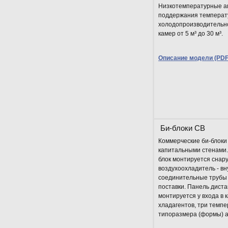
Низкотемпературные аг
поддержания температу
холодопроизводительнос
камер от 5 м³ до 30 м³.
Описание модели (PDF 
Би-блоки CB
Коммерческие би-блоки
капитальными стенами
блок монтируется снару
воздухоохладитель - вн
соединительные трубы 
поставки. Панель дист
монтируется у входа в к
хладагентов, три темп
типоразмера (формы) а