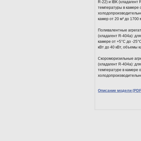
R-22) и IBK (хладагент
температуры в камере о
холодопроизводительнос
камер от 20 м³ до 1700 м
Поливалентные агрегаты
(хладагент R-404a): д
камере от +5°С до -25°
кВт до 40 кВт, объемы к
Скороморизильные агрег
(хладагент R-404a): дл
температуре в камере о
холодопроизводительнос
Описание модели (PDF 