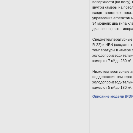
поверхности (на полу),
внутри камеры на пото
входят в комплект пост
управления агрегатом м
34 модели: два типа хл
диапазона, пять типора
Среднетемпературные 
R-22) и HBN (хладагент
температуры в камере о
холодопроизводительно
камер от 7 м³ до 280 м³.
Низкотемпературные аг
поддержания температу
холодопроизводительнос
камер от 5 м³ до 180 м³.
Описание модели (PDF 