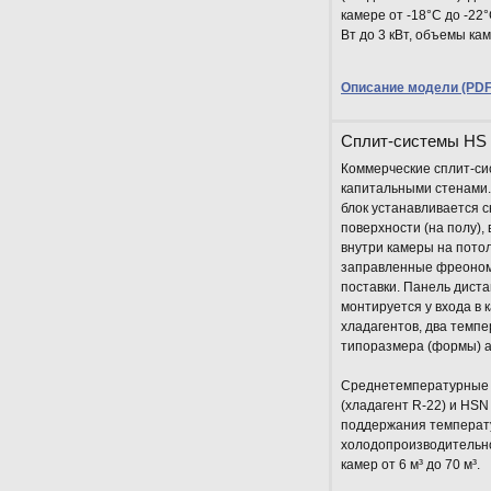
камере от -18°С до -22
Вт до 3 кВт, объемы каме
Описание модели (PDF 
Сплит-системы HS
Коммерческие сплит-си
капитальными стенами
блок устанавливается 
поверхности (на полу),
внутри камеры на пото
заправленные фреоном,
поставки. Панель дист
монтируется у входа в к
хладагентов, два темп
типоразмера (формы) а
Среднетемпературные 
(хладагент R-22) и HSN
поддержания температу
холодопроизводительнос
камер от 6 м³ до 70 м³.