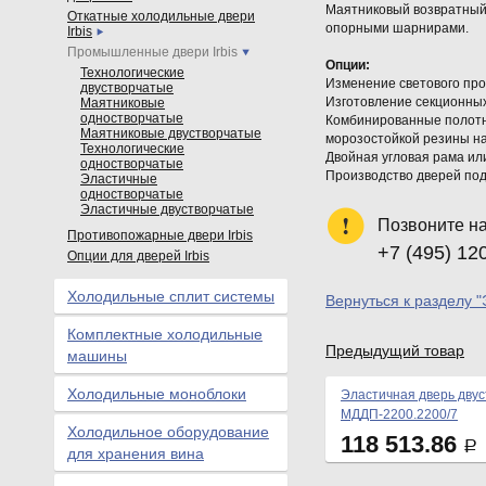
Маятниковый возвратный 
Откатные холодильные двери
опорными шарнирами.
Irbis
Промышленные двери Irbis
Опции:
Технологические
Изменение светового про
двустворчатые
Изготовление секционных
Маятниковые
одностворчатые
Комбинированные полотна
Маятниковые двустворчатые
морозостойкой резины на
Технологические
Двойная угловая рама ил
одностворчатые
Производство дверей под
Эластичные
одностворчатые
Эластичные двустворчатые
Позвоните н
Противопожарные двери Irbis
+7 (495) 12
Опции для дверей Irbis
Холодильные сплит системы
Вернуться к разделу 
Комплектные холодильные
Предыдущий товар
машины
Холодильные моноблоки
Эластичная дверь дву
МДДП-2200.2200/7
Холодильное оборудование
118 513.86
Р
для хранения вина