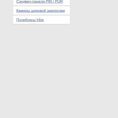
Сэндвич-панели PIR / PUR
Камеры шоковой заморозки
Полибоксы Irbis