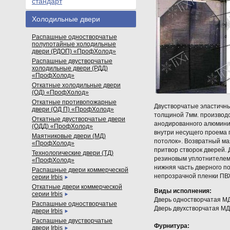
стандарт
Холодильные двери
Распашные одностворчатые
полупотайные холодильные
двери (РДОП) «ПрофХолод»
Распашные двустворчатые
холодильные двери (РДД)
«ПрофХолод»
Откатные холодильные двери
(ОД) «ПрофХолод»
Откатные противопожарные
Двустворчатые эластичны
двери (ОД П) «ПрофХолод»
толщиной 7мм. производс
Откатные двустворчатые двери
анодированного алюмини
(ОДД) «ПрофХолод»
внутри несущего проема 
Маятниковые двери (МД)
потолок». Возвратный ма
«ПрофХолод»
притвор створок дверей.
Технологические двери (ТД)
резиновым уплотнителем 
«ПрофХолод»
нижняя часть дверного п
Распашные двери коммерческой
непрозрачной пленки ПВ
серии Irbis
Откатные двери коммерческой
Виды исполнения:
серии Irbis
Дверь одностворчатая М
Распашные одностворчатые
Дверь двухстворчатая М
двери Irbis
Распашные двустворчатые
Фурнитура:
двери Irbis