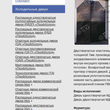
стандарт
Холодильные двери
Распашные одностворчатые
полупотайные холодильные
двери (РДОП) «ПрофХолод»
Распашные двустворчатые
холодильные двери (РДД)
«ПрофХолод»
Откатные холодильные двери
(ОД) «ПрофХолод»
Откатные противопожарные
Двустворчатые эластичны
двери (ОД П) «ПрофХолод»
толщиной 7мм. производс
Откатные двустворчатые двери
анодированного алюмини
(ОДД) «ПрофХолод»
внутри несущего проема 
Маятниковые двери (МД)
потолок». Возвратный ма
«ПрофХолод»
притвор створок дверей.
Технологические двери (ТД)
резиновым уплотнителем 
«ПрофХолод»
нижняя часть дверного п
Распашные двери коммерческой
непрозрачной пленки ПВ
серии Irbis
Откатные двери коммерческой
Виды исполнения:
серии Irbis
Дверь одностворчатая М
Распашные одностворчатые
Дверь двухстворчатая М
двери Irbis
Распашные двустворчатые
Фурнитура:
двери Irbis