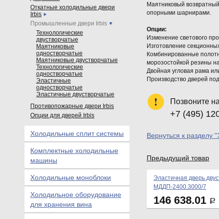
Маятниковый возвратный 
Откатные холодильные двери
опорными шарнирами.
Irbis
Промышленные двери Irbis
Опции:
Технологические
Изменение светового про
двустворчатые
Изготовление секционных
Маятниковые
одностворчатые
Комбинированные полотна
Маятниковые двустворчатые
морозостойкой резины на
Технологические
Двойная угловая рама ил
одностворчатые
Производство дверей под
Эластичные
одностворчатые
Эластичные двустворчатые
Позвоните н
Противопожарные двери Irbis
+7 (495) 12
Опции для дверей Irbis
Холодильные сплит системы
Вернуться к разделу 
Комплектные холодильные
Предыдущий товар
машины
Холодильные моноблоки
Эластичная дверь дву
МДДП-2400.3000/7
Холодильное оборудование
146 638.01
Р
для хранения вина