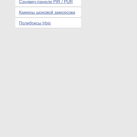
Сэндвич-панели PIR / PUR
Камеры шоковой заморозки
Полибоксы Irbis