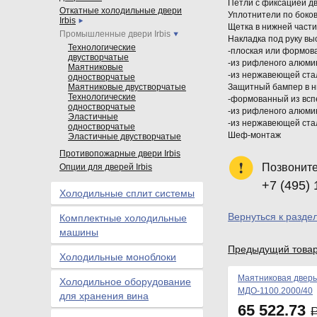
Петли с фиксацией дв
Откатные холодильные двери
Уплотнители по боко
Irbis
Щетка в нижней части
Промышленные двери Irbis
Накладка под руку вы
Технологические
-плоская или формов
двустворчатые
-из рифленого алюми
Маятниковые
-из нержавеющей ста
одностворчатые
Маятниковые двустворчатые
Защитный бампер в ни
Технологические
-формованный из вспе
одностворчатые
-из рифленого алюми
Эластичные
-из нержавеющей ста
одностворчатые
Шеф-монтаж
Эластичные двустворчатые
Противопожарные двери Irbis
Позвоните
Опции для дверей Irbis
+7 (495) 
Холодильные сплит системы
Вернуться к разде
Комплектные холодильные
машины
Предыдущий това
Холодильные моноблоки
Маятниковая дверь
Холодильное оборудование
МДО-1100.2000/40
для хранения вина
65 522.73