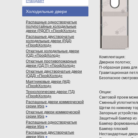
стандарт
Холодильные двери
Распашные одностворчатые
полупотайные холодильные
двери (РДОП) «ПрофХолод»
Распашные двустворчатые
холодильные двери (РДД)
«ПрофХолод»
Откатные холодильные двери
(ОД) «ПрофХолод»
Комплектация:
Откатные противопожарные
Дверное полотно;
двери (ОД П) «ПрофХолод»
П-образная рама для 
Откатные двустворчатые двери
Гравитационная петл
(ОДД) «ПрофХолод»
Безопасное смотрово
Маятниковые двери (МД)
«ПрофХолод»
Технологические двери (ТД)
Опции:
«ПрофХолод»
Световой проем може
Распашные двери коммерческой
Сменный уплотнитель
серии Irbis
Щетки по нижнему то
Откатные двери коммерческой
Запорные устройства
серии Irbis
Защитный бампер из 
Распашные одностворчатые
Бампер формованный 
двери Irbis
Бампер плоский
Распашные двустворчатые
Нестандартные дверн
двери Irbis