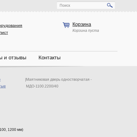
Поиск
Корзина
орудования
Корзина пуста
лист
ы и отзывы
Контакты
е
|
Маятниковая дверь одностворчатая -
тые
МДО-1100.2200/40
1100, 1200 мм)