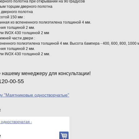
ерного полотна при открывании на 90 градусов
вым торцам дверного полотна
 дверного полотна
сотой 150 мм :
анная из вспененного полиэтилена толщиной 4 мм.
ния толщиной 2 мм.
ли INOX 430 толщиной 2 мм
жней части двери :
ненного полиэтилена толщиной 4 мм. Высота бампера - 400, 600, 800, 1000 
ния толщиной 2 мм.
ли INOX 430 толщиной 2 мм.
 нашему менеджеру для консультации!
120-00-55
лу "Маятниковые одностворчатые"
р
 одностворчатая -
Р