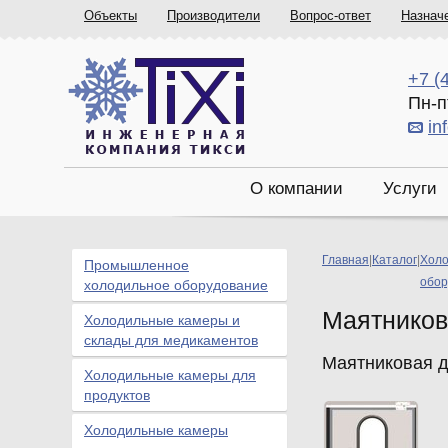
Объекты
Производители
Вопрос-ответ
Назнач
+7 (
Пн-п
in
О компании
Услуги
Главная
|
Каталог
|
Холо
Промышленное
обор
холодильное оборудование
Маятников
Холодильные камеры и
склады для медикаментов
Маятниковая д
Холодильные камеры для
продуктов
Холодильные камеры