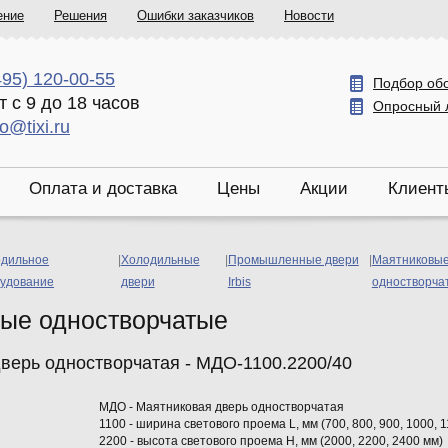
ение
Решения
Ошибки заказчиков
Новости
495) 120-00-55
Подбор об
т с 9 до 18 часов
Опросный 
fo@tixi.ru
Оплата и доставка
Цены
Акции
Клиент
дильное
|
Холодильные
|
Промышленные двери
|
Маятниковы
удование
двери
Irbis
одностворча
ые одностворчатые
верь одностворчатая - МДО-1100.2200/40
МДО - Маятниковая дверь одностворчатая
1100 - ширина светового проема L, мм (700, 800, 900, 1000, 
2200 - высота светового проема Н, мм (2000, 2200, 2400 мм)