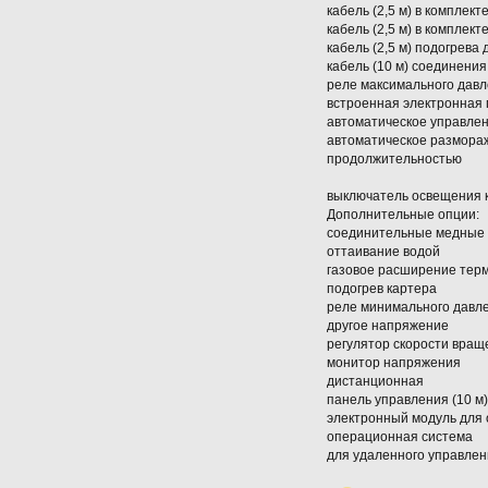
кабель (2,5 м) в компле
кабель (2,5 м) в комплек
кабель (2,5 м) подогрев
кабель (10 м) соединения
реле максимального дав
встроенная электронная
автоматическое управле
автоматическое размора
продолжительностью
выключатель освещения 
Дополнительные опции:
соединительные медные тр
оттаивание водой
газовое расширение тер
подогрев картера
реле минимального давл
другое напряжение
регулятор скорости вращ
монитор напряжения
дистанционная
панель управления (10 м)
электронный модуль для
операционная система
для удаленного управлени