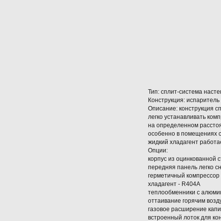
Тип: сплит-система насте
Конструкция: испаритель
Описание: конструкция с
легко устанавливать комп
на определенном расстоя
особенно в помещениях с
жидкий хладагент работа
Опции:
корпус из оцинкованной 
передняя панель легко с
герметичный компрессор 
хладагент - R404A
теплообменники с алюми
оттаивание горячим возд
газовое расширение кап
встроенный лоток для ко