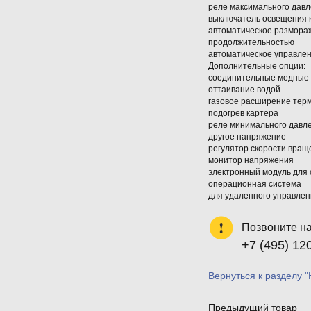
реле максимального давл
выключатель освещения 
автоматическое размора
продолжительностью
автоматическое управле
Дополнительные опции:
соединительные медные тр
оттаивание водой
газовое расширение тер
подогрев картера
реле минимального давл
другое напряжение
регулятор скорости вращ
монитор напряжения
электронный модуль для
операционная система
для удаленного управлени
Позвоните н
+7 (495) 12
Вернуться к разделу 
Предыдущий товар