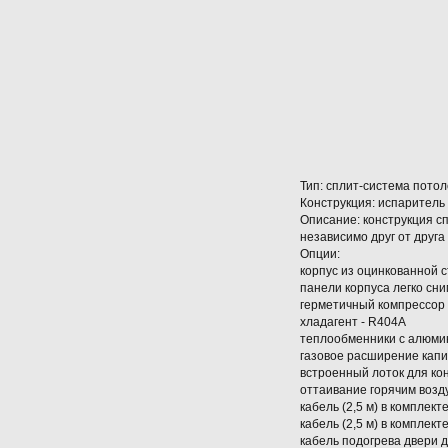
Тип: сплит-система потол
Конструкция: испаритель
Описание: конструкция с
независимо друг от друг
Опции:
корпус из оцинкованной 
панели корпуса легко сн
герметичный компрессор 
хладагент - R404A
теплообменники с алюми
газовое расширение кап
встроенный лоток для ко
оттаивание горячим возд
кабель (2,5 м) в компле
кабель (2,5 м) в комплек
кабель подогрева двери 