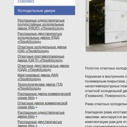
стандарт
Холодильные двери
Распашные одностворчатые
полупотайные холодильные
двери (РДОП) «ПрофХолод»
Распашные двустворчатые
холодильные двери (РДД)
«ПрофХолод»
Откатные холодильные двери
(ОД) «ПрофХолод»
Откатные противопожарные
двери (ОД П) «ПрофХолод»
Откатные двустворчатые двери
Полотно откатных холод
(ОДД) «ПрофХолод»
Маятниковые двери (МД)
Наружная и внутренняя о
«ПрофХолод»
полимерным покрытием, ц
Технологические двери (ТД)
низкотемпературных пом
«ПрофХолод»
откатной холодильной дв
Распашные двери коммерческой
(Германия). Поверхность
серии Irbis
Откатные двери коммерческой
Рама откатных холодильн
серии Irbis
Накладная рама изготав
Распашные одностворчатые
двери Irbis
эмалями, монтируется вн
Распашные двустворчатые
комплектацию рам для от
двери Irbis
(для среднетемпературн