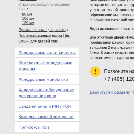
Откатные холодильные двери
которые монтируются в у
Irbis
уплотнительной проклад
80 мм
образование «мостика хо
100 мм
снабжается системой эле
120 мм
Виды исполнения откатн
Промышленные двери Irbis
Противопожарные двери Irbis
Все откатные двери «ИРБ
Опции для дверей Irbis
профильной рамкой, прик
толщиной 2 мм, окрашен
Холодильные сплит системы
14мм. В рамах низкотемп
среднетемпературных две
Комплектные холодильные
машины
Позвоните н
+7 (495) 12
Холодильные моноблоки
Холодильное оборудование
Вернуться к разделу "
для хранения вина
Сэндвич-панели PIR / PUR
Камеры шоковой заморозки
Полибоксы Irbis