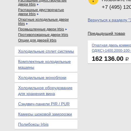
Распашные одностворчатые
двери Irbis
+7 (495) 12
Распашные двустворчатые
двери Irbis
Откатные холодильные двери
Вернуться к разделу "
Irbis
Промышленные двери Irbis
Предыдущий товар
Противопожарные двери Irbis
Опции для дверей Irbis
Откатная дверь коммер
ОД(КС)-1400.2000-100
Холодильные сплит системы
162 136.00
Р
Комплектные холодильные
машины
Холодильные моноблоки
Холодильное оборудование
для хранения вина
Сэндвич-панели PIR / PUR
Камеры шоковой заморозки
Полибоксы Irbis