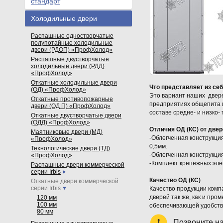
стандарт
Холодильные двери
Распашные одностворчатые
полупотайные холодильные
двери (РДОП) «ПрофХолод»
Распашные двустворчатые
холодильные двери (РДД)
«ПрофХолод»
Откатные холодильные двери
Что представляет из себ
(ОД) «ПрофХолод»
Это вариант наших двер
Откатные противопожарные
предприятиях общепита и
двери (ОД П) «ПрофХолод»
составе средне- и низко
Откатные двустворчатые двери
(ОДД) «ПрофХолод»
Отличия ОД (КС) от две
Маятниковые двери (МД)
-Облегченная конструкци
«ПрофХолод»
0,5мм.
Технологические двери (ТД)
-Облегченная конструкци
«ПрофХолод»
-Комплект крепежных эле
Распашные двери коммерческой
серии Irbis
Качество ОД (КС)
Откатные двери коммерческой
серии Irbis
Качество продукции комп
дверей так же, как и пр
120 мм
100 мм
обеспечивающей удобство
80 мм
Позвоните н