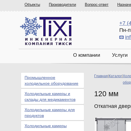
Объекты
Производители
Вопрос-ответ
Назнач
+7 (
Пн-п
in
О компании
Услуги
Главная
|
Каталог
|
Холо
Промышленное
обор
холодильное оборудование
120 мм
Холодильные камеры и
склады для медикаментов
Откатная двер
Холодильные камеры для
продуктов
Холодильные камеры