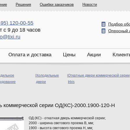
ение
Решения
Ошибки заказчиков
Новости
495) 120-00-55
Подбор об
т с 9 до 18 часов
Опросный 
fo@tixi.ru
Оплата и доставка
Цены
Акции
Клиент
дильное
|
Холодильные
|
Откатные двери коммерческой серии
удование
двери
Irbis
ь коммерческой серии ОД(КС)-2000.1900-120-Н
ОД (КС) - откатная дверь коммерческой серии;
2000 - ширина светового проема В, мм;
1900 - высота светового проема Н, мм;