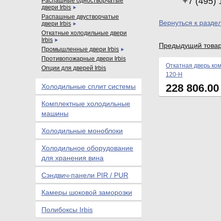
+7 (495) 
Распашные одностворчатые
двери Irbis
Распашные двустворчатые
Вернуться к разде
двери Irbis
Откатные холодильные двери
Irbis
Предыдущий това
Промышленные двери Irbis
Противопожарные двери Irbis
Откатная дверь ко
Опции для дверей Irbis
120-Н
228 806.0
Холодильные сплит системы
Комплектные холодильные
машины
Холодильные моноблоки
Холодильное оборудование
для хранения вина
Сэндвич-панели PIR / PUR
Камеры шоковой заморозки
Полибоксы Irbis