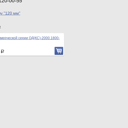
120-00-55
лу "120 мм"
р
ммерческой серии ОД(КС)-2000.1800-
0
Р