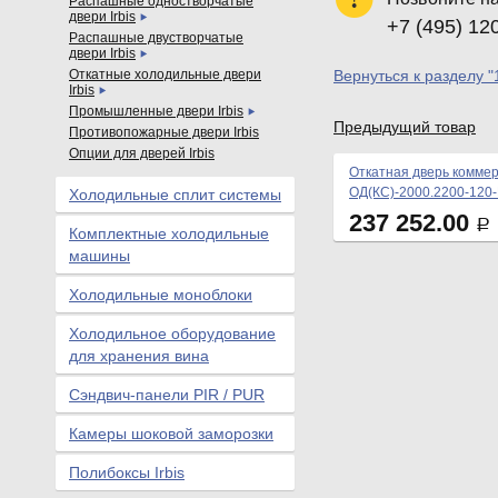
Распашные одностворчатые
двери Irbis
+7 (495) 12
Распашные двустворчатые
двери Irbis
Откатные холодильные двери
Вернуться к разделу "
Irbis
Промышленные двери Irbis
Предыдущий товар
Противопожарные двери Irbis
Опции для дверей Irbis
Откатная дверь коммер
ОД(КС)-2000.2200-120
Холодильные сплит системы
237 252.00
Р
Комплектные холодильные
машины
Холодильные моноблоки
Холодильное оборудование
для хранения вина
Сэндвич-панели PIR / PUR
Камеры шоковой заморозки
Полибоксы Irbis