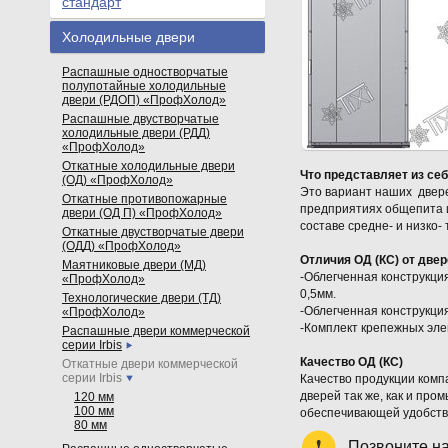
стандарт
Холодильные двери
Распашные одностворчатые
полупотайные холодильные
двери (РДОП) «ПрофХолод»
Распашные двустворчатые
холодильные двери (РДД)
«ПрофХолод»
Откатные холодильные двери
Что представляет из себ
(ОД) «ПрофХолод»
Это вариант наших двер
Откатные противопожарные
предприятиях общепита и
двери (ОД П) «ПрофХолод»
составе средне- и низко
Откатные двустворчатые двери
(ОДД) «ПрофХолод»
Отличия ОД (КС) от две
Маятниковые двери (МД)
-Облегченная конструкци
«ПрофХолод»
0,5мм.
Технологические двери (ТД)
-Облегченная конструкци
«ПрофХолод»
-Комплект крепежных эле
Распашные двери коммерческой
серии Irbis
Качество ОД (КС)
Откатные двери коммерческой
серии Irbis
Качество продукции комп
дверей так же, как и пр
120 мм
100 мм
обеспечивающей удобство
80 мм
Позвоните н