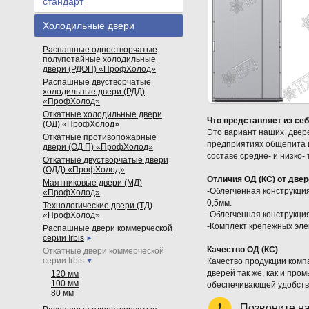
стандарт
Холодильные двери
Распашные одностворчатые
полупотайные холодильные
двери (РДОП) «ПрофХолод»
Распашные двустворчатые
холодильные двери (РДД)
«ПрофХолод»
Откатные холодильные двери
Что представляет из себ
(ОД) «ПрофХолод»
Это вариант наших двер
Откатные противопожарные
предприятиях общепита и
двери (ОД П) «ПрофХолод»
составе средне- и низко
Откатные двустворчатые двери
(ОДД) «ПрофХолод»
Отличия ОД (КС) от две
Маятниковые двери (МД)
-Облегченная конструкци
«ПрофХолод»
0,5мм.
Технологические двери (ТД)
-Облегченная конструкци
«ПрофХолод»
-Комплект крепежных эле
Распашные двери коммерческой
серии Irbis
Качество ОД (КС)
Откатные двери коммерческой
серии Irbis
Качество продукции комп
дверей так же, как и пр
120 мм
100 мм
обеспечивающей удобство
80 мм
Позвоните н