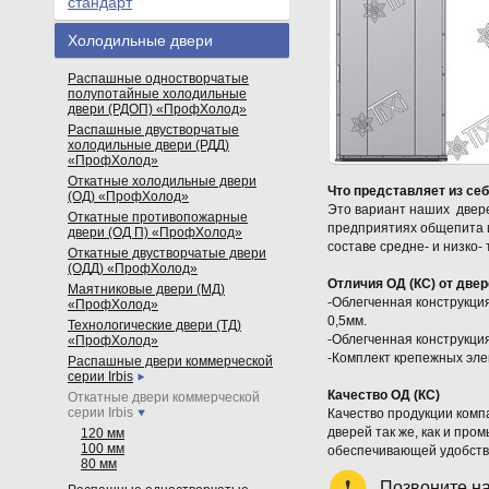
стандарт
Холодильные двери
Распашные одностворчатые
полупотайные холодильные
двери (РДОП) «ПрофХолод»
Распашные двустворчатые
холодильные двери (РДД)
«ПрофХолод»
Откатные холодильные двери
Что представляет из себ
(ОД) «ПрофХолод»
Это вариант наших двер
Откатные противопожарные
предприятиях общепита и
двери (ОД П) «ПрофХолод»
составе средне- и низко
Откатные двустворчатые двери
(ОДД) «ПрофХолод»
Отличия ОД (КС) от две
Маятниковые двери (МД)
-Облегченная конструкци
«ПрофХолод»
0,5мм.
Технологические двери (ТД)
-Облегченная конструкци
«ПрофХолод»
-Комплект крепежных эле
Распашные двери коммерческой
серии Irbis
Качество ОД (КС)
Откатные двери коммерческой
серии Irbis
Качество продукции комп
дверей так же, как и пр
120 мм
100 мм
обеспечивающей удобство
80 мм
Позвоните н