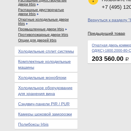
Распашные одностворчатые
двери Irbis
+7 (495) 12
Распашные двустворчатые
двери Irbis
Откатные холодильные двери
Вернуться к разделу "
Irbis
Промышленные двери Irbis
Предыдущий товар
Противопожарные двери Irbis
Опции для дверей Irbis
Откатная дверь коммер
ОД(КС)-1800.2000-80-
Холодильные сплит системы
203 560.00
Р
Комплектные холодильные
машины
Холодильные моноблоки
Холодильное оборудование
для хранения вина
Сэндвич-панели PIR / PUR
Камеры шоковой заморозки
Полибоксы Irbis