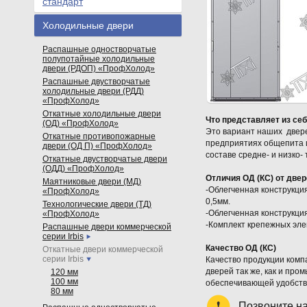
стандарт
Холодильные двери
Распашные одностворчатые
полупотайные холодильные
двери (РДОП) «ПрофХолод»
Распашные двустворчатые
холодильные двери (РДД)
«ПрофХолод»
Откатные холодильные двери
Что представляет из себ
(ОД) «ПрофХолод»
Это вариант наших двер
Откатные противопожарные
предприятиях общепита и
двери (ОД П) «ПрофХолод»
составе средне- и низко
Откатные двустворчатые двери
(ОДД) «ПрофХолод»
Отличия ОД (КС) от две
Маятниковые двери (МД)
-Облегченная конструкци
«ПрофХолод»
0,5мм.
Технологические двери (ТД)
-Облегченная конструкци
«ПрофХолод»
-Комплект крепежных эле
Распашные двери коммерческой
серии Irbis
Качество ОД (КС)
Откатные двери коммерческой
серии Irbis
Качество продукции комп
дверей так же, как и пр
120 мм
100 мм
обеспечивающей удобство
80 мм
Позвоните н