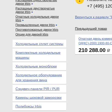
Распашные одностворчатые
двери Irbis
+7 (495) 12
Распашные двустворчатые
двери Irbis
Откатные холодильные двери
Вернуться к разделу "
Irbis
Промышленные двери Irbis
Предыдущий товар
Противопожарные двери Irbis
Опции для дверей Irbis
Откатная дверь коммер
ОД(КС)-2000.1900-80-
Холодильные сплит системы
210 288.00
Р
Комплектные холодильные
машины
Холодильные моноблоки
Холодильное оборудование
для хранения вина
Сэндвич-панели PIR / PUR
Камеры шоковой заморозки
Полибоксы Irbis