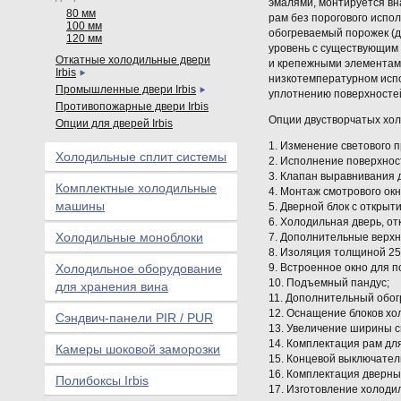
эмалями, монтируется вн
80 мм
рам без порогового испо
100 мм
обогреваемый порожек (д
120 мм
уровень с существующим 
Откатные холодильные двери
и крепежными элементам
Irbis
низкотемпературном исп
Промышленные двери Irbis
уплотнению поверхносте
Противопожарные двери Irbis
Опции двустворчатых хо
Опции для дверей Irbis
1. Изменение светового 
Холодильные сплит системы
2. Исполнение поверхнос
3. Клапан выравнивания 
Комплектные холодильные
4. Монтаж смотрового окн
машины
5. Дверной блок с открыт
6. Холодильная дверь, о
Холодильные моноблоки
7. Дополнительные верх
8. Изоляция толщиной 2
Холодильное оборудование
9. Встроенное окно для п
10. Подъемный пандус;
для хранения вина
11. Дополнительный обог
12. Оснащение блоков хо
Сэндвич-панели PIR / PUR
13. Увеличение ширины с
14. Комплектация рам дл
Камеры шоковой заморозки
15. Концевой выключател
16. Комплектация дверн
Полибоксы Irbis
17. Изготовление холоди