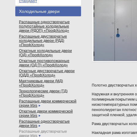
стандарт
Холодильные двери
Распашные одностворчатые
полупотайные холодильные
двери (РДОП) «ПрофХолод»
Распашные двустворчатые
холодильные двери (РДД)
«ПрофХолод»
Откатные холодильные двери
(ОД) «ПрофХолод»
Откатные противопожарные
двери (ОД П) «ПрофХолод»
Откатные двустворчатые двери
(ОДД) «ПрофХолод»
Маятниковые двери (МД)
«ПрофХолод»
Полотно двустворчатых 
Технологические двери (ТД)
Наружная и внутренняя о
«ПрофХолод»
полимерным покрытием цв
Распашные двери коммерческой
низкотемпературных поме
серии Irbis
пенополиуретан плотнос
Откатные двери коммерческой
защитной пленкой, удаля
серии Irbis
Распашные одностворчатые
Рама двустворчатых холо
двери Irbis
Распашные двустворчатые
Накладная рама изготав
двери Irbis