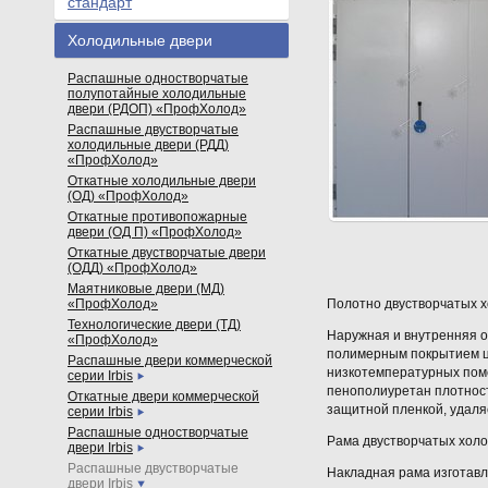
стандарт
Холодильные двери
Распашные одностворчатые
полупотайные холодильные
двери (РДОП) «ПрофХолод»
Распашные двустворчатые
холодильные двери (РДД)
«ПрофХолод»
Откатные холодильные двери
(ОД) «ПрофХолод»
Откатные противопожарные
двери (ОД П) «ПрофХолод»
Откатные двустворчатые двери
(ОДД) «ПрофХолод»
Маятниковые двери (МД)
«ПрофХолод»
Полотно двустворчатых 
Технологические двери (ТД)
Наружная и внутренняя о
«ПрофХолод»
полимерным покрытием цв
Распашные двери коммерческой
низкотемпературных поме
серии Irbis
пенополиуретан плотнос
Откатные двери коммерческой
защитной пленкой, удаля
серии Irbis
Распашные одностворчатые
Рама двустворчатых холо
двери Irbis
Распашные двустворчатые
Накладная рама изготав
двери Irbis