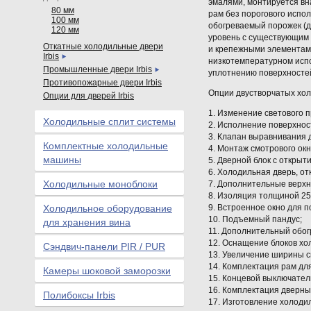
эмалями, монтируется вн
80 мм
рам без порогового испо
100 мм
обогреваемый порожек (д
120 мм
уровень с существующим 
Откатные холодильные двери
и крепежными элементам
Irbis
низкотемпературном исп
Промышленные двери Irbis
уплотнению поверхносте
Противопожарные двери Irbis
Опции двустворчатых хо
Опции для дверей Irbis
1. Изменение светового 
Холодильные сплит системы
2. Исполнение поверхнос
3. Клапан выравнивания 
Комплектные холодильные
4. Монтаж смотрового окн
машины
5. Дверной блок с открыт
6. Холодильная дверь, о
Холодильные моноблоки
7. Дополнительные верх
8. Изоляция толщиной 2
Холодильное оборудование
9. Встроенное окно для п
10. Подъемный пандус;
для хранения вина
11. Дополнительный обог
12. Оснащение блоков хо
Сэндвич-панели PIR / PUR
13. Увеличение ширины с
14. Комплектация рам дл
Камеры шоковой заморозки
15. Концевой выключател
16. Комплектация дверн
Полибоксы Irbis
17. Изготовление холоди